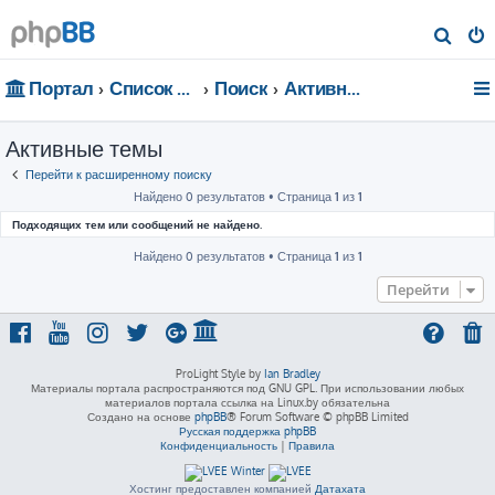
П
о
Портал
Список форумов
Поиск
Активные темы
и
с
Активные темы
к
Перейти к расширенному поиску
Найдено 0 результатов • Страница
1
из
1
Подходящих тем или сообщений не найдено.
Найдено 0 результатов • Страница
1
из
1
Перейти
ProLight Style by
Ian Bradley
Материалы портала распространяются под GNU GPL. При использовании любых
материалов портала ссылка на Linux.by обязательна
Создано на основе
phpBB
® Forum Software © phpBB Limited
Русская поддержка phpBB
Конфиденциальность
|
Правила
Хостинг предоставлен компанией
Датахата