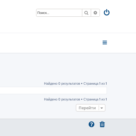
Поиск
Расширенный пои
Найдено 0 результатов • Страница
1
из
1
Найдено 0 результатов • Страница
1
из
1
Перейти