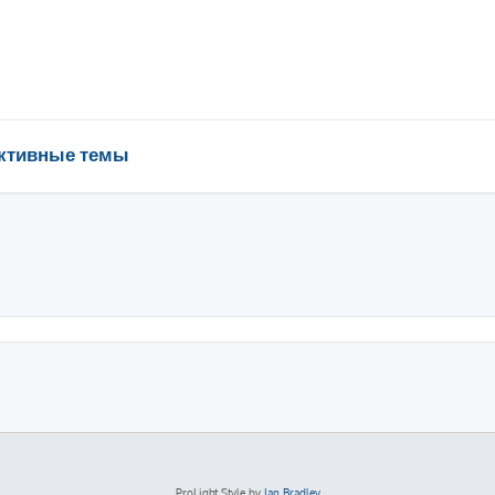
ктивные темы
ProLight Style by
Ian Bradley