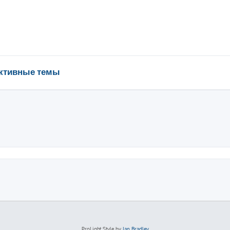
ктивные темы
ProLight Style by
Ian Bradley