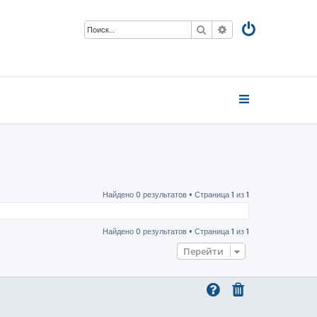
Поиск
Расширенный пои
Найдено 0 результатов • Страница
1
из
1
Найдено 0 результатов • Страница
1
из
1
Перейти