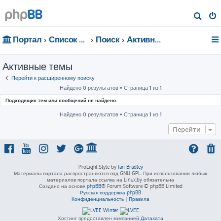
П
о
Портал
Список форумов
Поиск
Активные темы
и
с
Активные темы
к
Перейти к расширенному поиску
Найдено 0 результатов • Страница
1
из
1
Подходящих тем или сообщений не найдено.
Найдено 0 результатов • Страница
1
из
1
Перейти
ProLight Style by
Ian Bradley
Материалы портала распространяются под GNU GPL. При использовании любых
материалов портала ссылка на Linux.by обязательна
Создано на основе
phpBB
® Forum Software © phpBB Limited
Русская поддержка phpBB
Конфиденциальность
|
Правила
Хостинг предоставлен компанией
Датахата