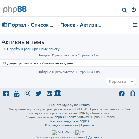
П
о
Портал
Список форумов
Поиск
Активные темы
и
с
Активные темы
к
Перейти к расширенному поиску
Найдено 0 результатов • Страница
1
из
1
Подходящих тем или сообщений не найдено.
Найдено 0 результатов • Страница
1
из
1
Перейти
ProLight Style by
Ian Bradley
Материалы портала распространяются под GNU GPL. При использовании любых
материалов портала ссылка на Linux.by обязательна
Создано на основе
phpBB
® Forum Software © phpBB Limited
Русская поддержка phpBB
Конфиденциальность
|
Правила
Хостинг предоставлен компанией
Датахата