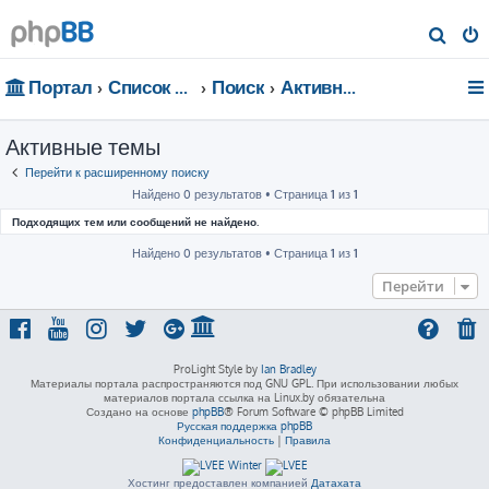
П
о
Портал
Список форумов
Поиск
Активные темы
и
с
Активные темы
к
Перейти к расширенному поиску
Найдено 0 результатов • Страница
1
из
1
Подходящих тем или сообщений не найдено.
Найдено 0 результатов • Страница
1
из
1
Перейти
ProLight Style by
Ian Bradley
Материалы портала распространяются под GNU GPL. При использовании любых
материалов портала ссылка на Linux.by обязательна
Создано на основе
phpBB
® Forum Software © phpBB Limited
Русская поддержка phpBB
Конфиденциальность
|
Правила
Хостинг предоставлен компанией
Датахата