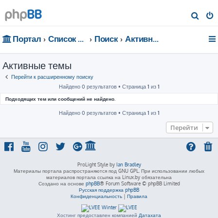
П
о
Портал
Список форумов
Поиск
Активные темы
и
с
Активные темы
к
Перейти к расширенному поиску
Найдено 0 результатов • Страница
1
из
1
Подходящих тем или сообщений не найдено.
Найдено 0 результатов • Страница
1
из
1
Перейти
ProLight Style by
Ian Bradley
Материалы портала распространяются под GNU GPL. При использовании любых
материалов портала ссылка на Linux.by обязательна
Создано на основе
phpBB
® Forum Software © phpBB Limited
Русская поддержка phpBB
Конфиденциальность
|
Правила
Хостинг предоставлен компанией
Датахата