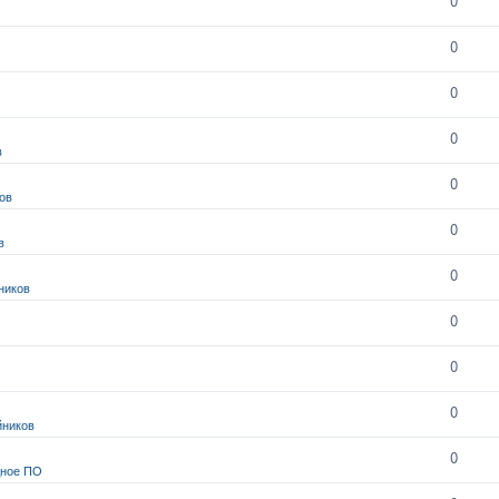
0
0
0
0
в
0
ов
0
в
0
ников
0
0
0
йников
0
дное ПО