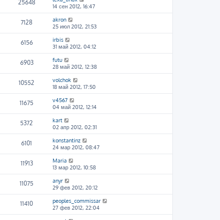
25648
14 сен 2012, 16:47
akron
7128
25 июл 2012, 21:53
irbis
6156
31 май 2012, 04:12
futu
6903
28 май 2012, 12:38
volchok
10552
18 май 2012, 17:50
v4567
11675
04 май 2012, 12:14
kart
5372
02 апр 2012, 02:31
konstantinz
6101
24 мар 2012, 08:47
Maria
11913
13 мар 2012, 10:58
anyr
11075
29 фев 2012, 20:12
peoples_commissar
11410
27 фев 2012, 22:04