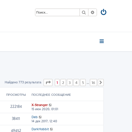
Поиск
Расширенный пои
Страница
1
из
16
Найдено 773 результата
1
2
3
4
5
16
…
След.
ПРОСМОТРЫ
ПОСЛЕДНЕЕ СООБЩЕНИЕ
X-Stranger
222184
15 июн 2020, 01:01
Deb
38411
14 дек 2017, 12:40
DarkHobbit
49452