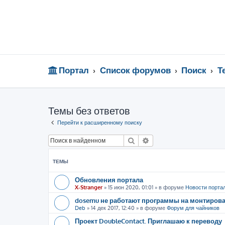
Портал
Список форумов
Поиск
Т
Темы без ответов
Перейти к расширенному поиску
Поиск
Расширенный поиск
ТЕМЫ
Обновления портала
X-Stranger
»
15 июн 2020, 01:01
» в форуме
Новости порта
dosemu не работают программы на монтиров
Deb
»
14 дек 2017, 12:40
» в форуме
Форум для чайников
Проект DoubleContact. Приглашаю к переводу