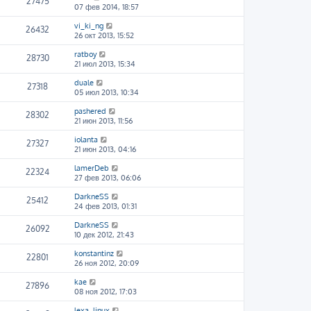
27475
07 фев 2014, 18:57
vi_ki_ng
26432
26 окт 2013, 15:52
ratboy
28730
21 июл 2013, 15:34
duale
27318
05 июл 2013, 10:34
pashered
28302
21 июн 2013, 11:56
iolanta
27327
21 июн 2013, 04:16
lamerDeb
22324
27 фев 2013, 06:06
DarkneSS
25412
24 фев 2013, 01:31
DarkneSS
26092
10 дек 2012, 21:43
konstantinz
22801
26 ноя 2012, 20:09
kae
27896
08 ноя 2012, 17:03
lexa_linux