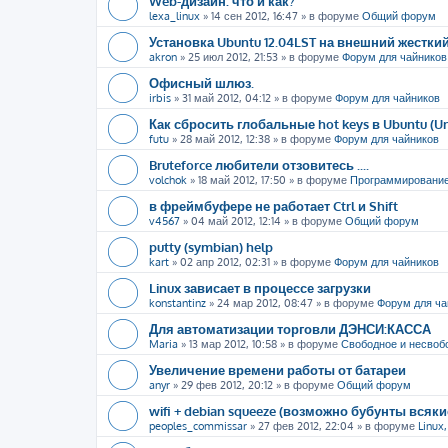
Web-дизайн: что и как?
lexa_linux
»
14 сен 2012, 16:47
» в форуме
Общий форум
Установка Ubuntu 12.04LST на внешний жестки
akron
»
25 июл 2012, 21:53
» в форуме
Форум для чайников
Офисный шлюз.
irbis
»
31 май 2012, 04:12
» в форуме
Форум для чайников
Как сбросить глобальные hot keys в Ubuntu (U
futu
»
28 май 2012, 12:38
» в форуме
Форум для чайников
Bruteforce любители отзовитесь ....
volchok
»
18 май 2012, 17:50
» в форуме
Программировани
в фреймбуфере не работает Ctrl и Shift
v4567
»
04 май 2012, 12:14
» в форуме
Общий форум
putty (symbian) help
kart
»
02 апр 2012, 02:31
» в форуме
Форум для чайников
Linux зависает в процессе загрузки
konstantinz
»
24 мар 2012, 08:47
» в форуме
Форум для ча
Для автоматизации торговли ДЭНСИ:КАССА
Maria
»
13 мар 2012, 10:58
» в форуме
Свободное и несвоб
Увеличение времени работы от батареи
anyr
»
29 фев 2012, 20:12
» в форуме
Общий форум
wifi + debian squeeze (возможно бубунты всяк
peoples_commissar
»
27 фев 2012, 22:04
» в форуме
Linux