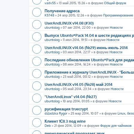
vadv55
»
13 май 2015, 15:26
» в форуме
Общий форум
Получение адреса
K5748
»
24 апр 2015, 12:26
» в форуме
Программирование
UserAndLINUX v14.08 (#30)
ubuntolog
»
07 авг 2014, 22:00
» в форуме
Новости
Выпуск Ubuntu*Pack 14.04 в шести редакциях
ubuntolog
»
11 июл 2014, 19:51
» в форуме
Новости
UserAndLINUX v14.06 (№29) июнь-июль 2014
ubuntolog
»
03 июл 2014, 22:17
» в форуме
Новости
Последние обновления Ubuntu*Pack для редак
ubuntolog
»
08 июн 2014, 16:24
» в форуме
Новости
Приложение к журналу UserAndLINUX - "Больше
ubuntolog
»
23 май 2014, 00:12
» в форуме
Новости
UserAndLINUX v14.05 (№28) май 2014
ubuntolog
»
05 май 2014, 23:34
» в форуме
Новости
"UserAndLinux" v14.04 (№27)
ubuntolog
»
10 апр 2014, 01:05
» в форуме
Новости
русификация truecrypt
dzJadzka Rygor
»
25 мар 2014, 10:07
» в форуме
Linux, без
Клиент 1С8.3 под wine
Deb
»
21 фев 2014, 12:09
» в форуме
Форум для чайников
периодический пропадает звук.