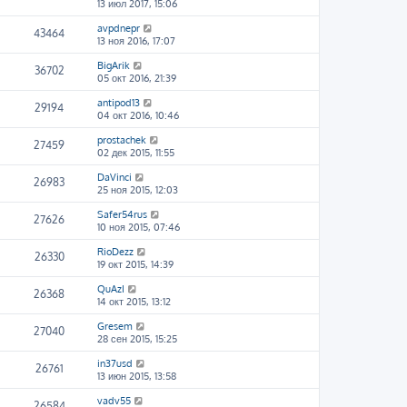
13 июл 2017, 15:06
avpdnepr
43464
13 ноя 2016, 17:07
BigArik
36702
05 окт 2016, 21:39
antipod13
29194
04 окт 2016, 10:46
prostachek
27459
02 дек 2015, 11:55
DaVinci
26983
25 ноя 2015, 12:03
Safer54rus
27626
10 ноя 2015, 07:46
RioDezz
26330
19 окт 2015, 14:39
QuAzI
26368
14 окт 2015, 13:12
Gresem
27040
28 сен 2015, 15:25
in37usd
26761
13 июн 2015, 13:58
vadv55
26584