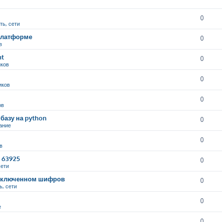
0
ть, сети
 платформе
0
в
nt
0
иков
0
иков
0
ов
базу на python
0
ание
0
в
9 63925
0
сети
и включенном шифров
0
ь, сети
0
е
0