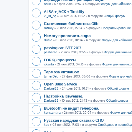
nolik
»
07 фев 2014, 18:57
» в форуме
Форум для чайников
ALSA + JACK + Timidity
vi_ki_ng
»
26 окт 2013, 15:52
» в форуме
Общий форум
Статическая библиотека Glib
ratboy
»
21 июл 2013, 15:34
» в форуме
Программирование
Немогу пропатчить ядро
duale
»
05 июл 2013, 10:34
» в форуме
Форум для чайнико
passing car LVEE 2013
pashered
»
21 июн 2013, 11:56
» в форуме
Форум для чайник
FORK() процессы
iolanta
»
21 июн 2013, 04:16
» в форуме
Форум для чайнико
Тормоза VirtualBox
lamerDeb
»
27 фев 2013, 06:06
» в форуме
Форум для чай
Open Build Service
DarkneSS
»
24 фев 2013, 01:31
» в форуме
Общий форум
Настройка Iceweasel.
DarkneSS
»
10 дек 2012, 21:43
» в форуме
Общий форум
Bluetooth не видит телефона.
konstantinz
»
26 ноя 2012, 20:09
» в форуме
Форум для ча
Русская народная сказка о СПО
kae
»
08 ноя 2012, 17:03
» в форуме
Свободное и несвобо