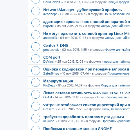
DarkHobbit
»
13 июл 2017, 15:06
» в форуме
Общий форум
NetworkManager - дублирующий профиль
avpdnepr
»
13 ноя 2016, 17:07
» в форуме
Linux, безопаснос
адаптации кернела Linux к новой аппаратной
BigArik
»
05 окт 2016, 21:39
» в форуме
Форум для чайнико
Не могу подключить сетевой принтер Linux Mi
antipod13
»
04 окт 2016, 10:46
» в форуме
Форум для чайн
Centos 7, DNS
prostachek
»
02 дек 2015, 11:55
» в форуме
Форум для чайн
COM port
DaVinci
»
25 ноя 2015, 12:03
» в форуме
Форум для чайник
Ошибка с кодировкой при передаче запроса в 
Safer54rus
»
10 ноя 2015, 07:46
» в форуме
Программиров
Маршрутизация
RioDezz
»
19 окт 2015, 14:39
» в форуме
Форум для чайнико
Левая сетевая активность 1645 <=> 10.66.77.16
QuAzI
»
14 окт 2015, 13:12
» в форуме
Linux, безопасность, 
vsftpd не отображает список директорий пр
Gresem
»
28 сен 2015, 15:25
» в форуме
Linux, безопасност
требуется доработать программу за деньги
in37usd
»
13 июн 2015, 13:58
» в форуме
Программировани
Проблема с главным меню в GNOME