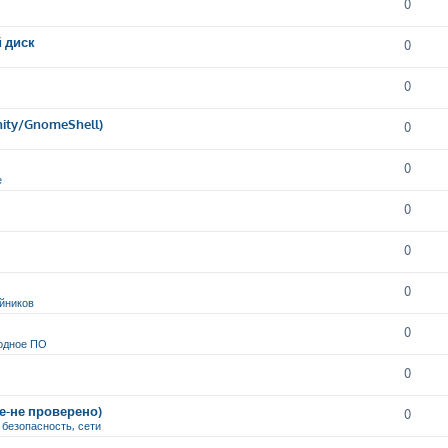
0
й диск
0
0
nity/GnomeShell)
0
0
е
0
0
0
йников
0
одное ПО
0
ие-не проверено)
0
, безопасность, сети