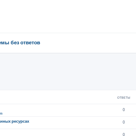
емы без ответов
ОТВЕТЫ
0
ла
анных ресурсах
0
0