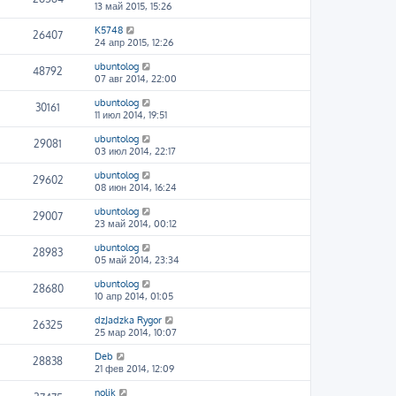
13 май 2015, 15:26
K5748
26407
24 апр 2015, 12:26
ubuntolog
48792
07 авг 2014, 22:00
ubuntolog
30161
11 июл 2014, 19:51
ubuntolog
29081
03 июл 2014, 22:17
ubuntolog
29602
08 июн 2014, 16:24
ubuntolog
29007
23 май 2014, 00:12
ubuntolog
28983
05 май 2014, 23:34
ubuntolog
28680
10 апр 2014, 01:05
dzJadzka Rygor
26325
25 мар 2014, 10:07
Deb
28838
21 фев 2014, 12:09
nolik