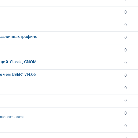
0
0
 различных графиче
0
0
ций: Classic, GNOM
0
 чем USER" v14.05
0
0
0
0
опасность, сети
0