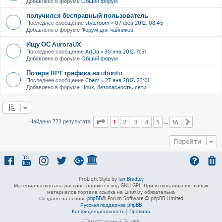
Добавлено в форуме
Общий форум
получился бесправный пользователь
Последнее сообщение
styleroom
«
07 фев 2012, 08:45
Добавлено в форуме
Форум для чайников
Ищу ОС AuroraUX
Последнее сообщение
AdDa
«
30 янв 2012, 11:51
Добавлено в форуме
Общий форум
Потеря RPT трафика на ubuntu
Последнее сообщение
Chem
«
27 янв 2012, 23:01
Добавлено в форуме
Linux, безопасность, сети
Страница
1
из
16
Найдено 773 результата
1
2
3
4
5
16
…
След.
Перейти
ProLight Style by
Ian Bradley
Материалы портала распространяются под GNU GPL. При использовании любых
материалов портала ссылка на Linux.by обязательна
Создано на основе
phpBB
® Forum Software © phpBB Limited
Русская поддержка phpBB
Конфиденциальность
|
Правила