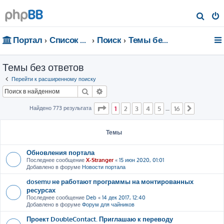
П
о
Портал
Список форумов
Поиск
Темы без ответов
и
с
Темы без ответов
к
Перейти к расширенному поиску
Поиск
Расширенный поиск
Страница
1
из
16
Найдено 773 результата
1
2
3
4
5
16
…
След.
Темы
Обновления портала
Последнее сообщение
X-Stranger
«
15 июн 2020, 01:01
Добавлено в форуме
Новости портала
dosemu не работают программы на монтированных
ресурсах
Последнее сообщение
Deb
«
14 дек 2017, 12:40
Добавлено в форуме
Форум для чайников
Проект DoubleContact. Приглашаю к переводу