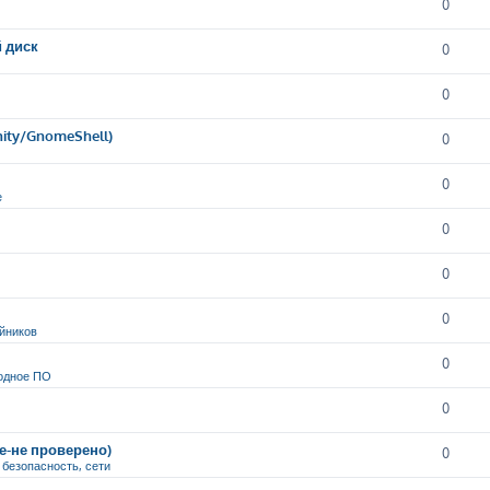
0
й диск
0
0
nity/GnomeShell)
0
0
е
0
0
0
йников
0
одное ПО
0
ие-не проверено)
0
, безопасность, сети