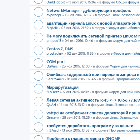
DarkHobbit
»
13 июл 2017, 15:06
» в форуме
Общий форум
NetworkManager - дублирующий профиль
avpdnepr
»
13 ноя 2016, 17:07
» в форуме
Linux, безопаснос
адаптации кернела Linux к новой аппаратной
BigArik
»
05 окт 2016, 21:39
» в форуме
Форум для чайнико
Не могу подключить сетевой принтер Linux Mi
antipod13
»
04 окт 2016, 10:46
» в форуме
Форум для чайн
Centos 7, DNS
prostachek
»
02 дек 2015, 11:55
» в форуме
Форум для чайн
COM port
DaVinci
»
25 ноя 2015, 12:03
» в форуме
Форум для чайник
Ошибка с кодировкой при передаче запроса в 
Safer54rus
»
10 ноя 2015, 07:46
» в форуме
Программиров
Маршрутизация
RioDezz
»
19 окт 2015, 14:39
» в форуме
Форум для чайнико
Левая сетевая активность 1645 <=> 10.66.77.16
QuAzI
»
14 окт 2015, 13:12
» в форуме
Linux, безопасность, 
vsftpd не отображает список директорий пр
Gresem
»
28 сен 2015, 15:25
» в форуме
Linux, безопасност
требуется доработать программу за деньги
in37usd
»
13 июн 2015, 13:58
» в форуме
Программировани
Проблема с главным меню в GNOME