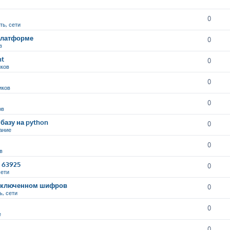
0
ть, сети
 платформе
0
в
nt
0
иков
0
иков
0
ов
базу на python
0
ание
0
в
9 63925
0
сети
и включенном шифров
0
ь, сети
0
е
0