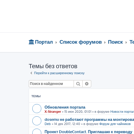
Портал
Список форумов
Поиск
Т
Темы без ответов
Перейти к расширенному поиску
Поиск
Расширенный поиск
ТЕМЫ
Обновления портала
X-Stranger
»
15 июн 2020, 01:01
» в форуме
Новости порта
dosemu не работают программы на монтиров
Deb
»
14 дек 2017, 12:40
» в форуме
Форум для чайников
Проект DoubleContact. Приглашаю к переводу