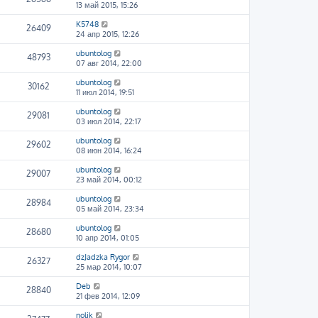
13 май 2015, 15:26
K5748
26409
24 апр 2015, 12:26
ubuntolog
48793
07 авг 2014, 22:00
ubuntolog
30162
11 июл 2014, 19:51
ubuntolog
29081
03 июл 2014, 22:17
ubuntolog
29602
08 июн 2014, 16:24
ubuntolog
29007
23 май 2014, 00:12
ubuntolog
28984
05 май 2014, 23:34
ubuntolog
28680
10 апр 2014, 01:05
dzJadzka Rygor
26327
25 мар 2014, 10:07
Deb
28840
21 фев 2014, 12:09
nolik