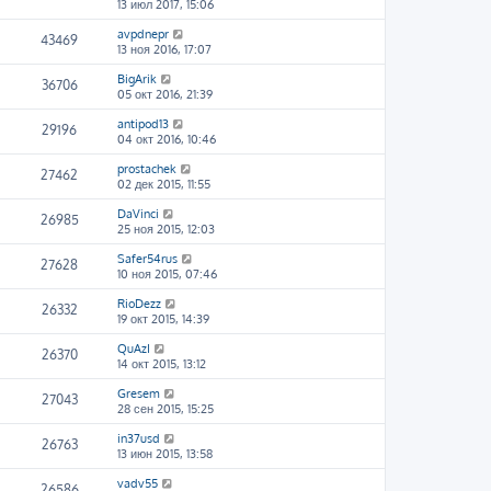
13 июл 2017, 15:06
avpdnepr
43469
13 ноя 2016, 17:07
BigArik
36706
05 окт 2016, 21:39
antipod13
29196
04 окт 2016, 10:46
prostachek
27462
02 дек 2015, 11:55
DaVinci
26985
25 ноя 2015, 12:03
Safer54rus
27628
10 ноя 2015, 07:46
RioDezz
26332
19 окт 2015, 14:39
QuAzI
26370
14 окт 2015, 13:12
Gresem
27043
28 сен 2015, 15:25
in37usd
26763
13 июн 2015, 13:58
vadv55
26586