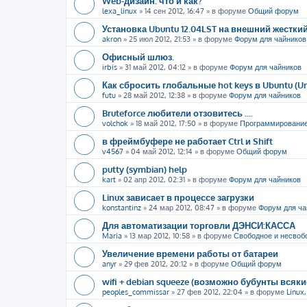
Web-дизайн: что и как?
lexa_linux
»
14 сен 2012, 16:47
» в форуме
Общий форум
Установка Ubuntu 12.04LST на внешний жестки
akron
»
25 июл 2012, 21:53
» в форуме
Форум для чайников
Офисный шлюз.
irbis
»
31 май 2012, 04:12
» в форуме
Форум для чайников
Как сбросить глобальные hot keys в Ubuntu (U
futu
»
28 май 2012, 12:38
» в форуме
Форум для чайников
Bruteforce любители отзовитесь ....
volchok
»
18 май 2012, 17:50
» в форуме
Программировани
в фреймбуфере не работает Ctrl и Shift
v4567
»
04 май 2012, 12:14
» в форуме
Общий форум
putty (symbian) help
kart
»
02 апр 2012, 02:31
» в форуме
Форум для чайников
Linux зависает в процессе загрузки
konstantinz
»
24 мар 2012, 08:47
» в форуме
Форум для ча
Для автоматизации торговли ДЭНСИ:КАССА
Maria
»
13 мар 2012, 10:58
» в форуме
Свободное и несвоб
Увеличение времени работы от батареи
anyr
»
29 фев 2012, 20:12
» в форуме
Общий форум
wifi + debian squeeze (возможно бубунты всяк
peoples_commissar
»
27 фев 2012, 22:04
» в форуме
Linux