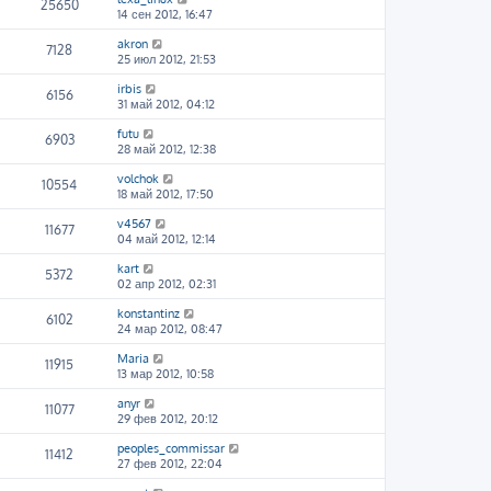
25650
14 сен 2012, 16:47
akron
7128
25 июл 2012, 21:53
irbis
6156
31 май 2012, 04:12
futu
6903
28 май 2012, 12:38
volchok
10554
18 май 2012, 17:50
v4567
11677
04 май 2012, 12:14
kart
5372
02 апр 2012, 02:31
konstantinz
6102
24 мар 2012, 08:47
Maria
11915
13 мар 2012, 10:58
anyr
11077
29 фев 2012, 20:12
peoples_commissar
11412
27 фев 2012, 22:04