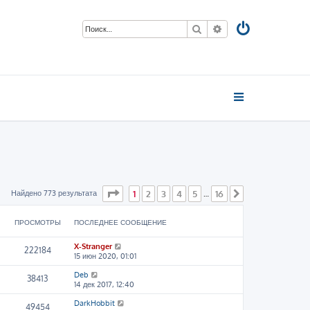
Поиск
Расширенный пои
Страница
1
из
16
Найдено 773 результата
1
2
3
4
5
16
…
След.
ПРОСМОТРЫ
ПОСЛЕДНЕЕ СООБЩЕНИЕ
X-Stranger
222184
15 июн 2020, 01:01
Deb
38413
14 дек 2017, 12:40
DarkHobbit
49454