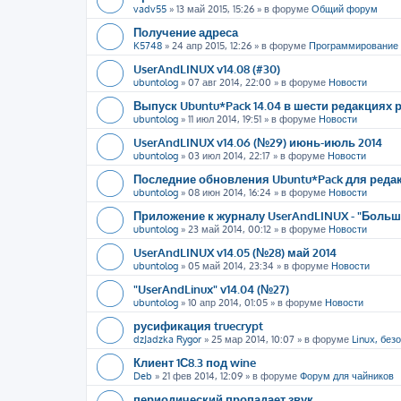
vadv55
»
13 май 2015, 15:26
» в форуме
Общий форум
Получение адреса
K5748
»
24 апр 2015, 12:26
» в форуме
Программирование
UserAndLINUX v14.08 (#30)
ubuntolog
»
07 авг 2014, 22:00
» в форуме
Новости
Выпуск Ubuntu*Pack 14.04 в шести редакциях
ubuntolog
»
11 июл 2014, 19:51
» в форуме
Новости
UserAndLINUX v14.06 (№29) июнь-июль 2014
ubuntolog
»
03 июл 2014, 22:17
» в форуме
Новости
Последние обновления Ubuntu*Pack для редак
ubuntolog
»
08 июн 2014, 16:24
» в форуме
Новости
Приложение к журналу UserAndLINUX - "Больше
ubuntolog
»
23 май 2014, 00:12
» в форуме
Новости
UserAndLINUX v14.05 (№28) май 2014
ubuntolog
»
05 май 2014, 23:34
» в форуме
Новости
"UserAndLinux" v14.04 (№27)
ubuntolog
»
10 апр 2014, 01:05
» в форуме
Новости
русификация truecrypt
dzJadzka Rygor
»
25 мар 2014, 10:07
» в форуме
Linux, без
Клиент 1С8.3 под wine
Deb
»
21 фев 2014, 12:09
» в форуме
Форум для чайников
периодический пропадает звук.