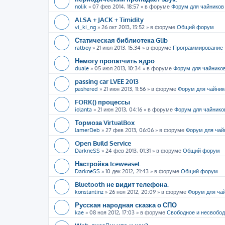
nolik
»
07 фев 2014, 18:57
» в форуме
Форум для чайников
ALSA + JACK + Timidity
vi_ki_ng
»
26 окт 2013, 15:52
» в форуме
Общий форум
Статическая библиотека Glib
ratboy
»
21 июл 2013, 15:34
» в форуме
Программирование
Немогу пропатчить ядро
duale
»
05 июл 2013, 10:34
» в форуме
Форум для чайнико
passing car LVEE 2013
pashered
»
21 июн 2013, 11:56
» в форуме
Форум для чайник
FORK() процессы
iolanta
»
21 июн 2013, 04:16
» в форуме
Форум для чайнико
Тормоза VirtualBox
lamerDeb
»
27 фев 2013, 06:06
» в форуме
Форум для чай
Open Build Service
DarkneSS
»
24 фев 2013, 01:31
» в форуме
Общий форум
Настройка Iceweasel.
DarkneSS
»
10 дек 2012, 21:43
» в форуме
Общий форум
Bluetooth не видит телефона.
konstantinz
»
26 ноя 2012, 20:09
» в форуме
Форум для ча
Русская народная сказка о СПО
kae
»
08 ноя 2012, 17:03
» в форуме
Свободное и несвобо