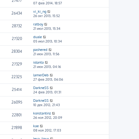
27477
07 фев 2014, 18:57
vi_ki_ng
26434
26 окт 2013, 15:52
ratboy
28732
21 июл 2013, 15:34
duale
27320
05 июл 2013, 10:34
pashered
28304
21 июн 2013, 11:56
iolanta
27329
21 июн 2013, 04:16
lamerDeb
22325
27 фев 2013, 06:06
DarkneSS
25414
24 фев 2013, 01:31
DarkneSS
26095
10 дек 2012, 21:43
konstantinz
22801
26 ноя 2012, 20:09
kae
27898
08 ноя 2012, 17:03
lexa_linux