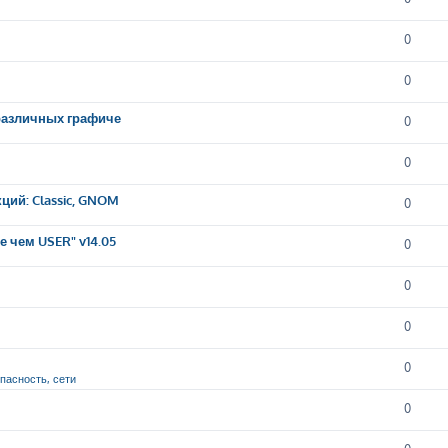
0
0
 различных графиче
0
0
ций: Classic, GNOM
0
 чем USER" v14.05
0
0
0
0
опасность, сети
0