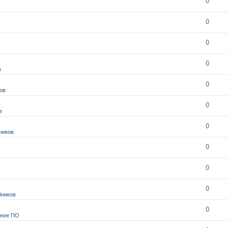
0
0
0
0
в
0
ов
0
в
0
ников
0
0
0
йников
0
дное ПО