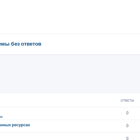
емы без ответов
ОТВЕТЫ
0
ла
анных ресурсах
0
0