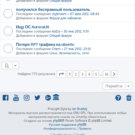
Добавлено в форуме
Общий форум
получился бесправный пользователь
Последнее сообщение
styleroom
«
07 фев 2012, 08:45
Добавлено в форуме
Форум для чайников
Ищу ОС AuroraUX
Последнее сообщение
AdDa
«
30 янв 2012, 11:51
Добавлено в форуме
Общий форум
Потеря RPT трафика на ubuntu
Последнее сообщение
Chem
«
27 янв 2012, 23:01
Добавлено в форуме
Linux, безопасность, сети
Страница
1
из
16
Найдено 773 результата
1
2
3
4
5
16
…
След.
Перейти
ProLight Style by
Ian Bradley
Материалы портала распространяются под GNU GPL. При использовании любых
материалов портала ссылка на Linux.by обязательна
Создано на основе
phpBB
® Forum Software © phpBB Limited
Русская поддержка phpBB
Конфиденциальность
|
Правила