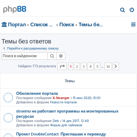
П
о
Портал
Список форумов
Поиск
Темы без ответов
и
с
Темы без ответов
к
Перейти к расширенному поиску
Поиск
Расширенный поиск
Страница
1
из
16
Найдено 773 результата
1
2
3
4
5
16
…
След.
Темы
Обновления портала
Последнее сообщение
X-Stranger
«
15 июн 2020, 01:01
Добавлено в форуме
Новости портала
dosemu не работают программы на монтированных
ресурсах
Последнее сообщение
Deb
«
14 дек 2017, 12:40
Добавлено в форуме
Форум для чайников
Проект DoubleContact. Приглашаю к переводу