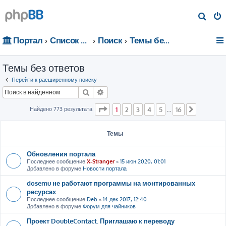
П
о
Портал
Список форумов
Поиск
Темы без ответов
и
с
Темы без ответов
к
Перейти к расширенному поиску
Поиск
Расширенный поиск
Страница
1
из
16
Найдено 773 результата
1
2
3
4
5
16
…
След.
Темы
Обновления портала
Последнее сообщение
X-Stranger
«
15 июн 2020, 01:01
Добавлено в форуме
Новости портала
dosemu не работают программы на монтированных
ресурсах
Последнее сообщение
Deb
«
14 дек 2017, 12:40
Добавлено в форуме
Форум для чайников
Проект DoubleContact. Приглашаю к переводу