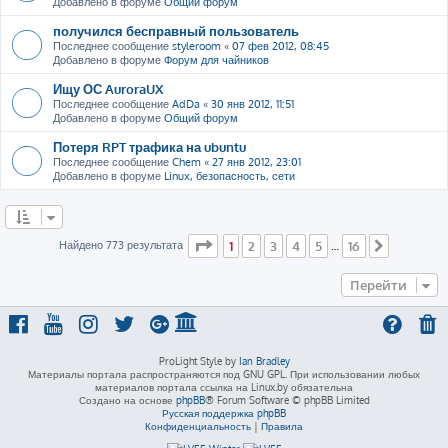
Добавлено в форуме
Общий форум
получился бесправный пользователь
Последнее сообщение
styleroom
«
07 фев 2012, 08:45
Добавлено в форуме
Форум для чайников
Ищу ОС AuroraUX
Последнее сообщение
AdDa
«
30 янв 2012, 11:51
Добавлено в форуме
Общий форум
Потеря RPT трафика на ubuntu
Последнее сообщение
Chem
«
27 янв 2012, 23:01
Добавлено в форуме
Linux, безопасность, сети
Страница
1
из
16
Найдено 773 результата
1
2
3
4
5
16
…
След.
Перейти
ProLight Style by
Ian Bradley
Материалы портала распространяются под GNU GPL. При использовании любых
материалов портала ссылка на Linux.by обязательна
Создано на основе
phpBB
® Forum Software © phpBB Limited
Русская поддержка phpBB
Конфиденциальность
|
Правила