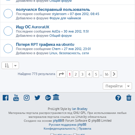
Добавлено в форуме
Общий форум
получился бесправный пользователь
Последнее сообщение
styleroom
«
07 фев 2012, 08:45
Добавлено в форуме
Форум для чайников
Ищу ОС AuroraUX
Последнее сообщение
AdDa
«
30 янв 2012, 11:51
Добавлено в форуме
Общий форум
Потеря RPT трафика на ubuntu
Последнее сообщение
Chem
«
27 янв 2012, 23:01
Добавлено в форуме
Linux, безопасность, сети
Страница
1
из
16
Найдено 773 результата
1
2
3
4
5
16
…
След.
Перейти
ProLight Style by
Ian Bradley
Материалы портала распространяются под GNU GPL. При использовании любых
материалов портала ссылка на Linux.by обязательна
Создано на основе
phpBB
® Forum Software © phpBB Limited
Русская поддержка phpBB
Конфиденциальность
|
Правила