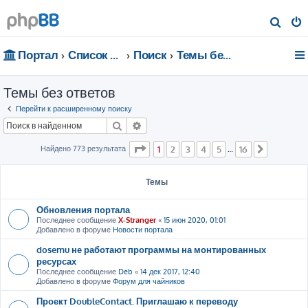
П
о
Портал
Список форумов
Поиск
Темы без ответов
и
с
Темы без ответов
к
Перейти к расширенному поиску
Поиск
Расширенный поиск
Страница
1
из
16
Найдено 773 результата
1
2
3
4
5
16
…
След.
Темы
Обновления портала
Последнее сообщение
X-Stranger
«
15 июн 2020, 01:01
Добавлено в форуме
Новости портала
dosemu не работают программы на монтированных
ресурсах
Последнее сообщение
Deb
«
14 дек 2017, 12:40
Добавлено в форуме
Форум для чайников
Проект DoubleContact. Приглашаю к переводу