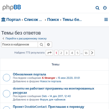
П
о
Портал
Список форумов
Поиск
Темы без ответов
и
с
Темы без ответов
к
Перейти к расширенному поиску
Поиск
Расширенный поиск
Страница
1
из
16
Найдено 773 результата
1
2
3
4
5
16
…
След.
Темы
Обновления портала
Последнее сообщение
X-Stranger
«
15 июн 2020, 01:01
Добавлено в форуме
Новости портала
dosemu не работают программы на монтированных
ресурсах
Последнее сообщение
Deb
«
14 дек 2017, 12:40
Добавлено в форуме
Форум для чайников
Проект DoubleContact. Приглашаю к переводу