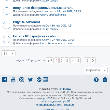
Добавлено в форуме
Общий форум
получился бесправный пользователь
Последнее сообщение
styleroom
«
07 фев 2012, 08:45
Добавлено в форуме
Форум для чайников
Ищу ОС AuroraUX
Последнее сообщение
AdDa
«
30 янв 2012, 11:51
Добавлено в форуме
Общий форум
Потеря RPT трафика на ubuntu
Последнее сообщение
Chem
«
27 янв 2012, 23:01
Добавлено в форуме
Linux, безопасность, сети
Страница
1
из
16
Найдено 773 результата
1
2
3
4
5
16
…
След.
Перейти
ProLight Style by
Ian Bradley
Материалы портала распространяются под GNU GPL. При использовании любых
материалов портала ссылка на Linux.by обязательна
Создано на основе
phpBB
® Forum Software © phpBB Limited
Русская поддержка phpBB
Конфиденциальность
|
Правила