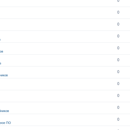
0
0
0
0
в
0
ов
0
в
0
ников
0
0
0
йников
0
дное ПО