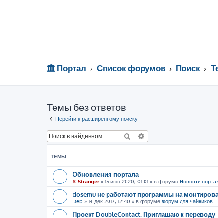
Портал
Список форумов
Поиск
Т
Темы без ответов
Перейти к расширенному поиску
Поиск
Расширенный поиск
ТЕМЫ
Обновления портала
X-Stranger
»
15 июн 2020, 01:01
» в форуме
Новости порта
dosemu не работают программы на монтиров
Deb
»
14 дек 2017, 12:40
» в форуме
Форум для чайников
Проект DoubleContact. Приглашаю к переводу