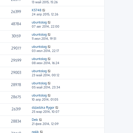
13 май 2015, 15:26
K5748
26399
24 апр 2015, 12:26
ubuntolog
48784
07 авг 2014, 22:00
ubuntolog
30159
11 июл 2014, 19:51
ubuntolog
29077
03 июл 2014, 22:17
ubuntolog
29599
08 июн 2014, 16:24
ubuntolog
29003
23 май 2014, 00:12
ubuntolog
28978
05 май 2014, 23:34
ubuntolog
28675
10 апр 2014, 01:05
dzJadzka Rygor
26319
25 мар 2014, 10:07
Deb
28834
21 фев 2014, 12:09
nolik