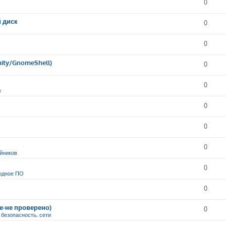
0
й диск
0
0
nity/GnomeShell)
0
0
е
0
0
0
йников
0
одное ПО
0
ие-не проверено)
0
, безопасность, сети