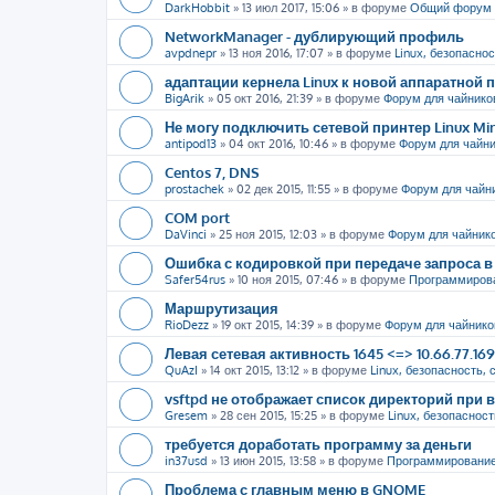
DarkHobbit
»
13 июл 2017, 15:06
» в форуме
Общий форум
NetworkManager - дублирующий профиль
avpdnepr
»
13 ноя 2016, 17:07
» в форуме
Linux, безопаснос
адаптации кернела Linux к новой аппаратной
BigArik
»
05 окт 2016, 21:39
» в форуме
Форум для чайнико
Не могу подключить сетевой принтер Linux Mi
antipod13
»
04 окт 2016, 10:46
» в форуме
Форум для чайн
Centos 7, DNS
prostachek
»
02 дек 2015, 11:55
» в форуме
Форум для чайн
COM port
DaVinci
»
25 ноя 2015, 12:03
» в форуме
Форум для чайник
Ошибка с кодировкой при передаче запроса в 
Safer54rus
»
10 ноя 2015, 07:46
» в форуме
Программиров
Маршрутизация
RioDezz
»
19 окт 2015, 14:39
» в форуме
Форум для чайнико
Левая сетевая активность 1645 <=> 10.66.77.16
QuAzI
»
14 окт 2015, 13:12
» в форуме
Linux, безопасность, 
vsftpd не отображает список директорий пр
Gresem
»
28 сен 2015, 15:25
» в форуме
Linux, безопасност
требуется доработать программу за деньги
in37usd
»
13 июн 2015, 13:58
» в форуме
Программировани
Проблема с главным меню в GNOME