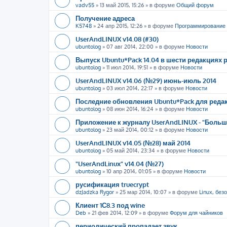
vadv55
»
13 май 2015, 15:26
» в форуме
Общий форум
Получение адреса
K5748
»
24 апр 2015, 12:26
» в форуме
Программирование
UserAndLINUX v14.08 (#30)
ubuntolog
»
07 авг 2014, 22:00
» в форуме
Новости
Выпуск Ubuntu*Pack 14.04 в шести редакциях
ubuntolog
»
11 июл 2014, 19:51
» в форуме
Новости
UserAndLINUX v14.06 (№29) июнь-июль 2014
ubuntolog
»
03 июл 2014, 22:17
» в форуме
Новости
Последние обновления Ubuntu*Pack для редак
ubuntolog
»
08 июн 2014, 16:24
» в форуме
Новости
Приложение к журналу UserAndLINUX - "Больше
ubuntolog
»
23 май 2014, 00:12
» в форуме
Новости
UserAndLINUX v14.05 (№28) май 2014
ubuntolog
»
05 май 2014, 23:34
» в форуме
Новости
"UserAndLinux" v14.04 (№27)
ubuntolog
»
10 апр 2014, 01:05
» в форуме
Новости
русификация truecrypt
dzJadzka Rygor
»
25 мар 2014, 10:07
» в форуме
Linux, без
Клиент 1С8.3 под wine
Deb
»
21 фев 2014, 12:09
» в форуме
Форум для чайников
периодический пропадает звук.