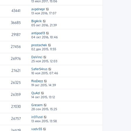
13 июл 2017, 15:06
avpdnepr
43441
13 ноя 2016, 17:07
BigArik
36685
05 окт 2016, 21:39
antipod13
29187
04 окт 2016, 10:46
prostachek
27456
02 дек 2015, 11:55
DaVinci
26976
25 ноя 2015, 12:03
Safer54rus
27621
10 ноя 2015, 07:46
RioDezz
26325
19 окт 2015, 14:39
QuAzI
26359
14 окт 2015, 13:12
Gresem
27030
28 сен 2015, 15:25
in37usd
26757
13 июн 2015, 13:58
vadv55
26579