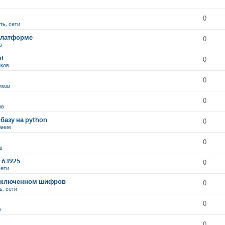
0
ть, сети
 платформе
0
в
nt
0
иков
0
иков
0
ов
базу на python
0
ание
0
в
9 63925
0
сети
и включенном шифров
0
ь, сети
0
е
0