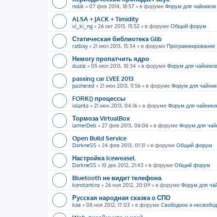
nolik
»
07 фев 2014, 18:57
» в форуме
Форум для чайников
ALSA + JACK + Timidity
vi_ki_ng
»
26 окт 2013, 15:52
» в форуме
Общий форум
Статическая библиотека Glib
ratboy
»
21 июл 2013, 15:34
» в форуме
Программирование
Немогу пропатчить ядро
duale
»
05 июл 2013, 10:34
» в форуме
Форум для чайнико
passing car LVEE 2013
pashered
»
21 июн 2013, 11:56
» в форуме
Форум для чайник
FORK() процессы
iolanta
»
21 июн 2013, 04:16
» в форуме
Форум для чайнико
Тормоза VirtualBox
lamerDeb
»
27 фев 2013, 06:06
» в форуме
Форум для чай
Open Build Service
DarkneSS
»
24 фев 2013, 01:31
» в форуме
Общий форум
Настройка Iceweasel.
DarkneSS
»
10 дек 2012, 21:43
» в форуме
Общий форум
Bluetooth не видит телефона.
konstantinz
»
26 ноя 2012, 20:09
» в форуме
Форум для ча
Русская народная сказка о СПО
kae
»
08 ноя 2012, 17:03
» в форуме
Свободное и несвобо