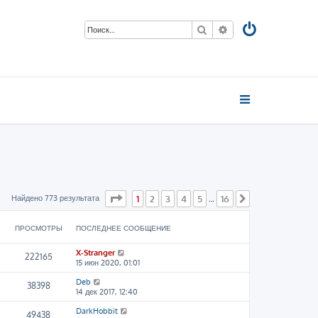
Поиск
Расширенный пои
Страница
1
из
16
Найдено 773 результата
1
2
3
4
5
16
…
След.
ПРОСМОТРЫ
ПОСЛЕДНЕЕ СООБЩЕНИЕ
X-Stranger
222165
15 июн 2020, 01:01
Deb
38398
14 дек 2017, 12:40
DarkHobbit
49438