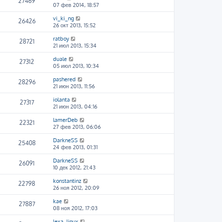
27469
07 фев 2014, 18:57
vi_ki_ng
26426
26 окт 2013, 15:52
ratboy
28721
21 июл 2013, 15:34
duale
27312
05 июл 2013, 10:34
pashered
28296
21 июн 2013, 11:56
iolanta
27317
21 июн 2013, 04:16
lamerDeb
22321
27 фев 2013, 06:06
DarkneSS
25408
24 фев 2013, 01:31
DarkneSS
26091
10 дек 2012, 21:43
konstantinz
22798
26 ноя 2012, 20:09
kae
27887
08 ноя 2012, 17:03
lexa_linux