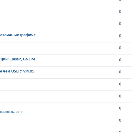
0
0
 различных графиче
0
0
ций: Classic, GNOM
0
 чем USER" v14.05
0
0
0
0
опасность, сети
0