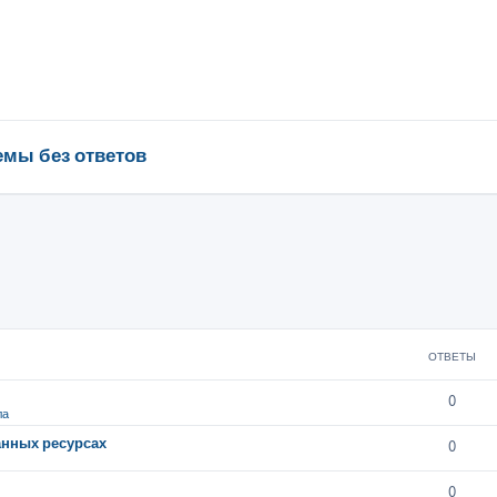
емы без ответов
ОТВЕТЫ
0
ла
анных ресурсах
0
0