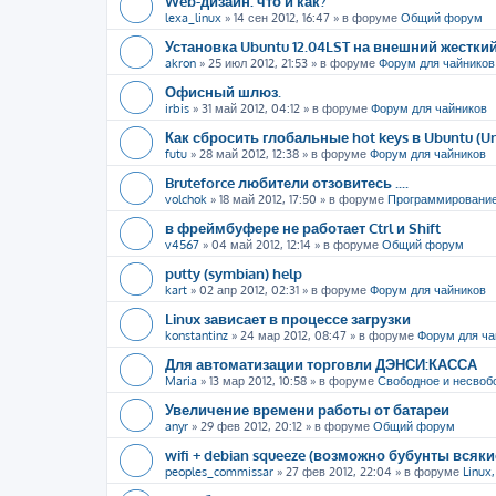
Web-дизайн: что и как?
lexa_linux
»
14 сен 2012, 16:47
» в форуме
Общий форум
Установка Ubuntu 12.04LST на внешний жестки
akron
»
25 июл 2012, 21:53
» в форуме
Форум для чайников
Офисный шлюз.
irbis
»
31 май 2012, 04:12
» в форуме
Форум для чайников
Как сбросить глобальные hot keys в Ubuntu (U
futu
»
28 май 2012, 12:38
» в форуме
Форум для чайников
Bruteforce любители отзовитесь ....
volchok
»
18 май 2012, 17:50
» в форуме
Программировани
в фреймбуфере не работает Ctrl и Shift
v4567
»
04 май 2012, 12:14
» в форуме
Общий форум
putty (symbian) help
kart
»
02 апр 2012, 02:31
» в форуме
Форум для чайников
Linux зависает в процессе загрузки
konstantinz
»
24 мар 2012, 08:47
» в форуме
Форум для ча
Для автоматизации торговли ДЭНСИ:КАССА
Maria
»
13 мар 2012, 10:58
» в форуме
Свободное и несвоб
Увеличение времени работы от батареи
anyr
»
29 фев 2012, 20:12
» в форуме
Общий форум
wifi + debian squeeze (возможно бубунты всяк
peoples_commissar
»
27 фев 2012, 22:04
» в форуме
Linux