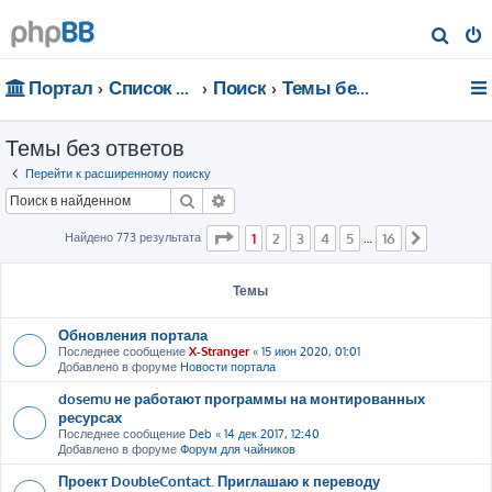
П
о
Портал
Список форумов
Поиск
Темы без ответов
и
с
Темы без ответов
к
Перейти к расширенному поиску
Поиск
Расширенный поиск
Страница
1
из
16
Найдено 773 результата
1
2
3
4
5
16
…
След.
Темы
Обновления портала
Последнее сообщение
X-Stranger
«
15 июн 2020, 01:01
Добавлено в форуме
Новости портала
dosemu не работают программы на монтированных
ресурсах
Последнее сообщение
Deb
«
14 дек 2017, 12:40
Добавлено в форуме
Форум для чайников
Проект DoubleContact. Приглашаю к переводу