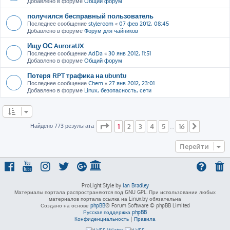
Добавлено в форуме
Общий форум
получился бесправный пользователь
Последнее сообщение
styleroom
«
07 фев 2012, 08:45
Добавлено в форуме
Форум для чайников
Ищу ОС AuroraUX
Последнее сообщение
AdDa
«
30 янв 2012, 11:51
Добавлено в форуме
Общий форум
Потеря RPT трафика на ubuntu
Последнее сообщение
Chem
«
27 янв 2012, 23:01
Добавлено в форуме
Linux, безопасность, сети
Страница
1
из
16
Найдено 773 результата
1
2
3
4
5
16
…
След.
Перейти
ProLight Style by
Ian Bradley
Материалы портала распространяются под GNU GPL. При использовании любых
материалов портала ссылка на Linux.by обязательна
Создано на основе
phpBB
® Forum Software © phpBB Limited
Русская поддержка phpBB
Конфиденциальность
|
Правила