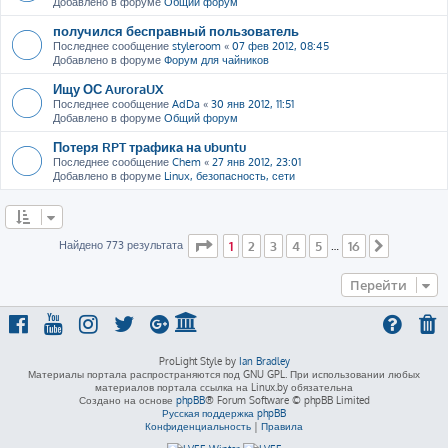
Добавлено в форуме
Общий форум
получился бесправный пользователь
Последнее сообщение
styleroom
«
07 фев 2012, 08:45
Добавлено в форуме
Форум для чайников
Ищу ОС AuroraUX
Последнее сообщение
AdDa
«
30 янв 2012, 11:51
Добавлено в форуме
Общий форум
Потеря RPT трафика на ubuntu
Последнее сообщение
Chem
«
27 янв 2012, 23:01
Добавлено в форуме
Linux, безопасность, сети
Страница
1
из
16
Найдено 773 результата
1
2
3
4
5
16
…
След.
Перейти
ProLight Style by
Ian Bradley
Материалы портала распространяются под GNU GPL. При использовании любых
материалов портала ссылка на Linux.by обязательна
Создано на основе
phpBB
® Forum Software © phpBB Limited
Русская поддержка phpBB
Конфиденциальность
|
Правила