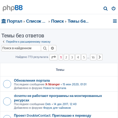
П
о
Портал
Список форумов
Поиск
Темы без ответов
и
с
Темы без ответов
к
Перейти к расширенному поиску
Поиск
Расширенный поиск
Страница
1
из
16
Найдено 773 результата
1
2
3
4
5
16
…
След.
Темы
Обновления портала
Последнее сообщение
X-Stranger
«
15 июн 2020, 01:01
Добавлено в форуме
Новости портала
dosemu не работают программы на монтированных
ресурсах
Последнее сообщение
Deb
«
14 дек 2017, 12:40
Добавлено в форуме
Форум для чайников
Проект DoubleContact. Приглашаю к переводу