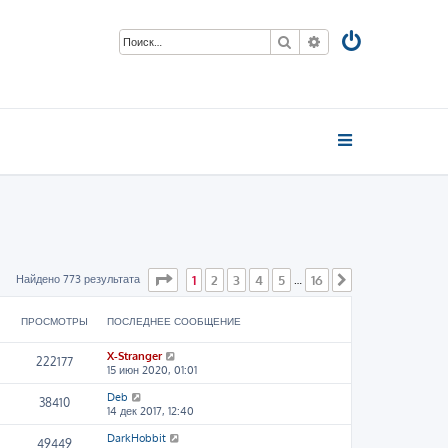
Поиск
Расширенный пои
Страница
1
из
16
Найдено 773 результата
1
2
3
4
5
16
…
След.
ПРОСМОТРЫ
ПОСЛЕДНЕЕ СООБЩЕНИЕ
X-Stranger
222177
15 июн 2020, 01:01
Deb
38410
14 дек 2017, 12:40
DarkHobbit
49449