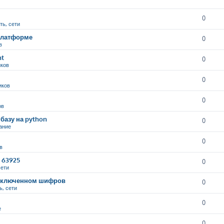
0
ть, сети
 платформе
0
в
nt
0
иков
0
иков
0
ов
базу на python
0
ание
0
в
9 63925
0
сети
и включенном шифров
0
ь, сети
0
е
0