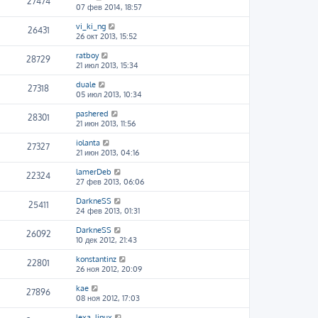
27474
07 фев 2014, 18:57
vi_ki_ng
26431
26 окт 2013, 15:52
ratboy
28729
21 июл 2013, 15:34
duale
27318
05 июл 2013, 10:34
pashered
28301
21 июн 2013, 11:56
iolanta
27327
21 июн 2013, 04:16
lamerDeb
22324
27 фев 2013, 06:06
DarkneSS
25411
24 фев 2013, 01:31
DarkneSS
26092
10 дек 2012, 21:43
konstantinz
22801
26 ноя 2012, 20:09
kae
27896
08 ноя 2012, 17:03
lexa_linux