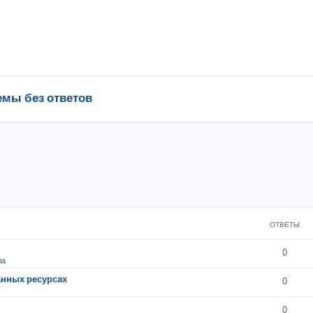
емы без ответов
ОТВЕТЫ
0
ла
анных ресурсах
0
0