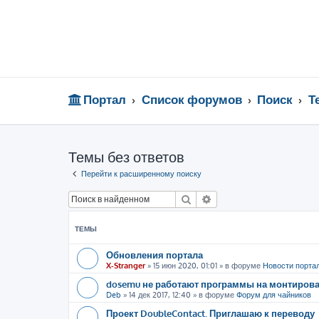
Портал
Список форумов
Поиск
Т
Темы без ответов
Перейти к расширенному поиску
Поиск
Расширенный поиск
ТЕМЫ
Обновления портала
X-Stranger
»
15 июн 2020, 01:01
» в форуме
Новости порта
dosemu не работают программы на монтиров
Deb
»
14 дек 2017, 12:40
» в форуме
Форум для чайников
Проект DoubleContact. Приглашаю к переводу