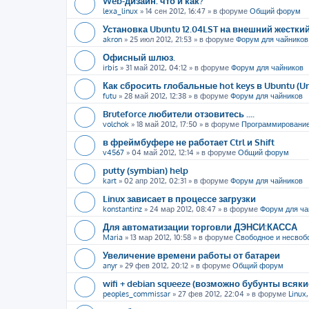
Web-дизайн: что и как?
lexa_linux
»
14 сен 2012, 16:47
» в форуме
Общий форум
Установка Ubuntu 12.04LST на внешний жестки
akron
»
25 июл 2012, 21:53
» в форуме
Форум для чайников
Офисный шлюз.
irbis
»
31 май 2012, 04:12
» в форуме
Форум для чайников
Как сбросить глобальные hot keys в Ubuntu (U
futu
»
28 май 2012, 12:38
» в форуме
Форум для чайников
Bruteforce любители отзовитесь ....
volchok
»
18 май 2012, 17:50
» в форуме
Программировани
в фреймбуфере не работает Ctrl и Shift
v4567
»
04 май 2012, 12:14
» в форуме
Общий форум
putty (symbian) help
kart
»
02 апр 2012, 02:31
» в форуме
Форум для чайников
Linux зависает в процессе загрузки
konstantinz
»
24 мар 2012, 08:47
» в форуме
Форум для ча
Для автоматизации торговли ДЭНСИ:КАССА
Maria
»
13 мар 2012, 10:58
» в форуме
Свободное и несвоб
Увеличение времени работы от батареи
anyr
»
29 фев 2012, 20:12
» в форуме
Общий форум
wifi + debian squeeze (возможно бубунты всяк
peoples_commissar
»
27 фев 2012, 22:04
» в форуме
Linux