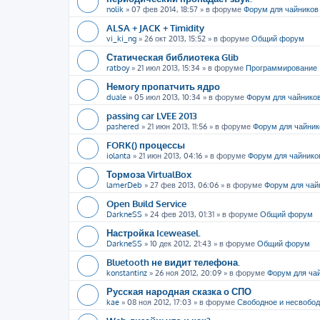
nolik
»
07 фев 2014, 18:57
» в форуме
Форум для чайников
ALSA + JACK + Timidity
vi_ki_ng
»
26 окт 2013, 15:52
» в форуме
Общий форум
Статическая библиотека Glib
ratboy
»
21 июл 2013, 15:34
» в форуме
Программирование
Немогу пропатчить ядро
duale
»
05 июл 2013, 10:34
» в форуме
Форум для чайнико
passing car LVEE 2013
pashered
»
21 июн 2013, 11:56
» в форуме
Форум для чайник
FORK() процессы
iolanta
»
21 июн 2013, 04:16
» в форуме
Форум для чайнико
Тормоза VirtualBox
lamerDeb
»
27 фев 2013, 06:06
» в форуме
Форум для чай
Open Build Service
DarkneSS
»
24 фев 2013, 01:31
» в форуме
Общий форум
Настройка Iceweasel.
DarkneSS
»
10 дек 2012, 21:43
» в форуме
Общий форум
Bluetooth не видит телефона.
konstantinz
»
26 ноя 2012, 20:09
» в форуме
Форум для ча
Русская народная сказка о СПО
kae
»
08 ноя 2012, 17:03
» в форуме
Свободное и несвобо