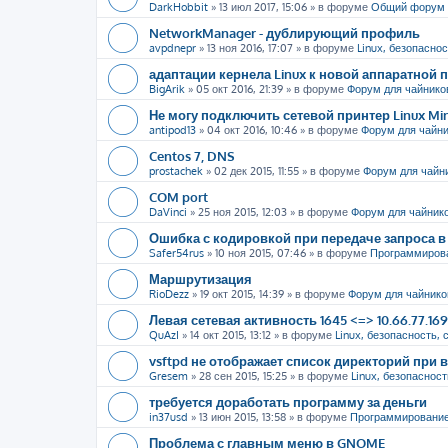
DarkHobbit
»
13 июл 2017, 15:06
» в форуме
Общий форум
NetworkManager - дублирующий профиль
avpdnepr
»
13 ноя 2016, 17:07
» в форуме
Linux, безопаснос
адаптации кернела Linux к новой аппаратной
BigArik
»
05 окт 2016, 21:39
» в форуме
Форум для чайнико
Не могу подключить сетевой принтер Linux Mi
antipod13
»
04 окт 2016, 10:46
» в форуме
Форум для чайн
Centos 7, DNS
prostachek
»
02 дек 2015, 11:55
» в форуме
Форум для чайн
COM port
DaVinci
»
25 ноя 2015, 12:03
» в форуме
Форум для чайник
Ошибка с кодировкой при передаче запроса в 
Safer54rus
»
10 ноя 2015, 07:46
» в форуме
Программиров
Маршрутизация
RioDezz
»
19 окт 2015, 14:39
» в форуме
Форум для чайнико
Левая сетевая активность 1645 <=> 10.66.77.16
QuAzI
»
14 окт 2015, 13:12
» в форуме
Linux, безопасность, 
vsftpd не отображает список директорий пр
Gresem
»
28 сен 2015, 15:25
» в форуме
Linux, безопасност
требуется доработать программу за деньги
in37usd
»
13 июн 2015, 13:58
» в форуме
Программировани
Проблема с главным меню в GNOME