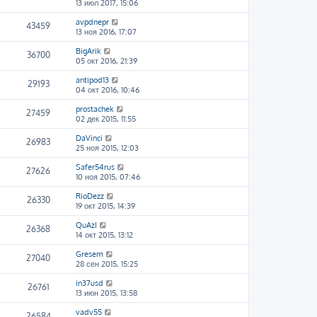
13 июл 2017, 15:06
avpdnepr
43459
13 ноя 2016, 17:07
BigArik
36700
05 окт 2016, 21:39
antipod13
29193
04 окт 2016, 10:46
prostachek
27459
02 дек 2015, 11:55
DaVinci
26983
25 ноя 2015, 12:03
Safer54rus
27626
10 ноя 2015, 07:46
RioDezz
26330
19 окт 2015, 14:39
QuAzI
26368
14 окт 2015, 13:12
Gresem
27040
28 сен 2015, 15:25
in37usd
26761
13 июн 2015, 13:58
vadv55
26584