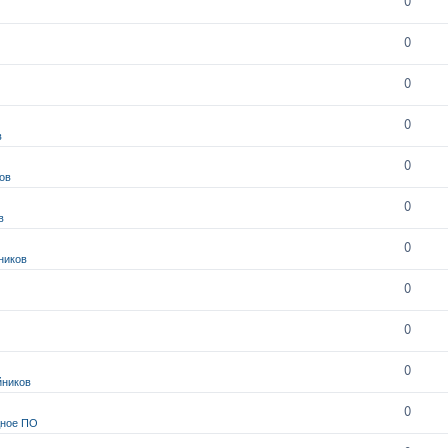
0
0
0
0
в
0
ов
0
в
0
ников
0
0
0
йников
0
дное ПО