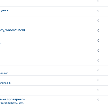
0
й диск
0
0
nity/GnomeShell)
0
0
е
0
0
0
йников
0
одное ПО
0
ие-не проверено)
0
, безопасность, сети