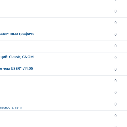
0
0
 различных графиче
0
0
ций: Classic, GNOM
0
 чем USER" v14.05
0
0
0
0
опасность, сети
0