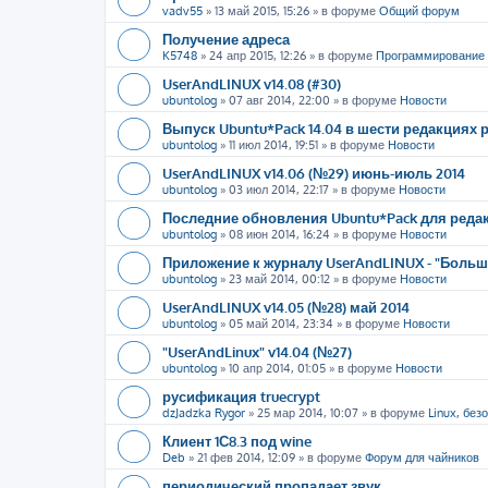
vadv55
»
13 май 2015, 15:26
» в форуме
Общий форум
Получение адреса
K5748
»
24 апр 2015, 12:26
» в форуме
Программирование
UserAndLINUX v14.08 (#30)
ubuntolog
»
07 авг 2014, 22:00
» в форуме
Новости
Выпуск Ubuntu*Pack 14.04 в шести редакциях
ubuntolog
»
11 июл 2014, 19:51
» в форуме
Новости
UserAndLINUX v14.06 (№29) июнь-июль 2014
ubuntolog
»
03 июл 2014, 22:17
» в форуме
Новости
Последние обновления Ubuntu*Pack для редак
ubuntolog
»
08 июн 2014, 16:24
» в форуме
Новости
Приложение к журналу UserAndLINUX - "Больше
ubuntolog
»
23 май 2014, 00:12
» в форуме
Новости
UserAndLINUX v14.05 (№28) май 2014
ubuntolog
»
05 май 2014, 23:34
» в форуме
Новости
"UserAndLinux" v14.04 (№27)
ubuntolog
»
10 апр 2014, 01:05
» в форуме
Новости
русификация truecrypt
dzJadzka Rygor
»
25 мар 2014, 10:07
» в форуме
Linux, без
Клиент 1С8.3 под wine
Deb
»
21 фев 2014, 12:09
» в форуме
Форум для чайников
периодический пропадает звук.