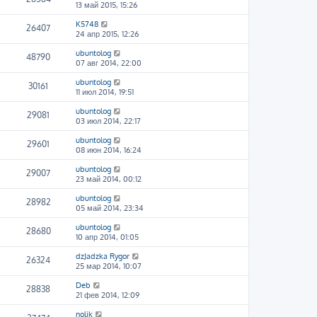
13 май 2015, 15:26
K5748
26407
24 апр 2015, 12:26
ubuntolog
48790
07 авг 2014, 22:00
ubuntolog
30161
11 июл 2014, 19:51
ubuntolog
29081
03 июл 2014, 22:17
ubuntolog
29601
08 июн 2014, 16:24
ubuntolog
29007
23 май 2014, 00:12
ubuntolog
28982
05 май 2014, 23:34
ubuntolog
28680
10 апр 2014, 01:05
dzJadzka Rygor
26324
25 мар 2014, 10:07
Deb
28838
21 фев 2014, 12:09
nolik