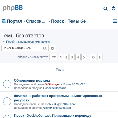
П
о
Портал
Список форумов
Поиск
Темы без ответов
и
с
Темы без ответов
к
Перейти к расширенному поиску
Поиск
Расширенный поиск
Страница
1
из
16
Найдено 773 результата
1
2
3
4
5
16
…
След.
Темы
Обновления портала
Последнее сообщение
X-Stranger
«
15 июн 2020, 01:01
Добавлено в форуме
Новости портала
dosemu не работают программы на монтированных
ресурсах
Последнее сообщение
Deb
«
14 дек 2017, 12:40
Добавлено в форуме
Форум для чайников
Проект DoubleContact. Приглашаю к переводу