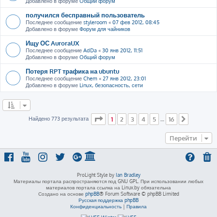
Добавлено в форуме
Общий форум
получился бесправный пользователь
Последнее сообщение
styleroom
«
07 фев 2012, 08:45
Добавлено в форуме
Форум для чайников
Ищу ОС AuroraUX
Последнее сообщение
AdDa
«
30 янв 2012, 11:51
Добавлено в форуме
Общий форум
Потеря RPT трафика на ubuntu
Последнее сообщение
Chem
«
27 янв 2012, 23:01
Добавлено в форуме
Linux, безопасность, сети
Страница
1
из
16
Найдено 773 результата
1
2
3
4
5
16
…
След.
Перейти
ProLight Style by
Ian Bradley
Материалы портала распространяются под GNU GPL. При использовании любых
материалов портала ссылка на Linux.by обязательна
Создано на основе
phpBB
® Forum Software © phpBB Limited
Русская поддержка phpBB
Конфиденциальность
|
Правила