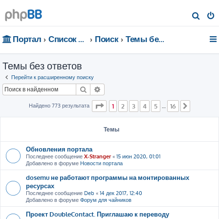
П
о
Портал
Список форумов
Поиск
Темы без ответов
и
с
Темы без ответов
к
Перейти к расширенному поиску
Поиск
Расширенный поиск
Страница
1
из
16
Найдено 773 результата
1
2
3
4
5
16
…
След.
Темы
Обновления портала
Последнее сообщение
X-Stranger
«
15 июн 2020, 01:01
Добавлено в форуме
Новости портала
dosemu не работают программы на монтированных
ресурсах
Последнее сообщение
Deb
«
14 дек 2017, 12:40
Добавлено в форуме
Форум для чайников
Проект DoubleContact. Приглашаю к переводу