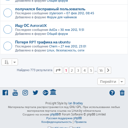
Добавлено в форуме
Общий форум
получился бесправный пользователь
Последнее сообщение
styleroom
«
07 фев 2012, 08:45
Добавлено в форуме
Форум для чайников
Ищу ОС AuroraUX
Последнее сообщение
AdDa
«
30 янв 2012, 11:51
Добавлено в форуме
Общий форум
Потеря RPT трафика на ubuntu
Последнее сообщение
Chem
«
27 янв 2012, 23:01
Добавлено в форуме
Linux, безопасность, сети
Страница
1
из
16
Найдено 773 результата
1
2
3
4
5
16
…
След.
Перейти
ProLight Style by
Ian Bradley
Материалы портала распространяются под GNU GPL. При использовании любых
материалов портала ссылка на Linux.by обязательна
Создано на основе
phpBB
® Forum Software © phpBB Limited
Русская поддержка phpBB
Конфиденциальность
|
Правила