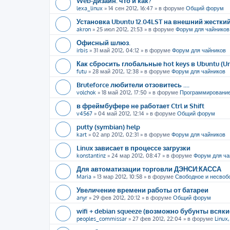
Web-дизайн: что и как?
lexa_linux
»
14 сен 2012, 16:47
» в форуме
Общий форум
Установка Ubuntu 12.04LST на внешний жестки
akron
»
25 июл 2012, 21:53
» в форуме
Форум для чайников
Офисный шлюз.
irbis
»
31 май 2012, 04:12
» в форуме
Форум для чайников
Как сбросить глобальные hot keys в Ubuntu (U
futu
»
28 май 2012, 12:38
» в форуме
Форум для чайников
Bruteforce любители отзовитесь ....
volchok
»
18 май 2012, 17:50
» в форуме
Программировани
в фреймбуфере не работает Ctrl и Shift
v4567
»
04 май 2012, 12:14
» в форуме
Общий форум
putty (symbian) help
kart
»
02 апр 2012, 02:31
» в форуме
Форум для чайников
Linux зависает в процессе загрузки
konstantinz
»
24 мар 2012, 08:47
» в форуме
Форум для ча
Для автоматизации торговли ДЭНСИ:КАССА
Maria
»
13 мар 2012, 10:58
» в форуме
Свободное и несвоб
Увеличение времени работы от батареи
anyr
»
29 фев 2012, 20:12
» в форуме
Общий форум
wifi + debian squeeze (возможно бубунты всяк
peoples_commissar
»
27 фев 2012, 22:04
» в форуме
Linux