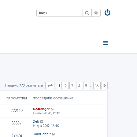
Поиск
Расширенный пои
Страница
1
из
16
Найдено 773 результата
1
2
3
4
5
16
…
След.
ПРОСМОТРЫ
ПОСЛЕДНЕЕ СООБЩЕНИЕ
X-Stranger
222140
15 июн 2020, 01:01
Deb
38387
14 дек 2017, 12:40
DarkHobbit
49426