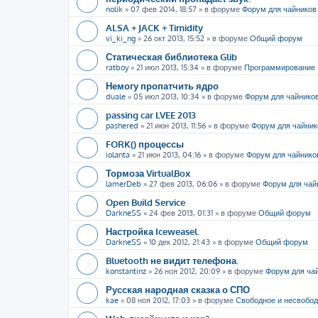
nolik
»
07 фев 2014, 18:57
» в форуме
Форум для чайников
ALSA + JACK + Timidity
vi_ki_ng
»
26 окт 2013, 15:52
» в форуме
Общий форум
Статическая библиотека Glib
ratboy
»
21 июл 2013, 15:34
» в форуме
Программирование
Немогу пропатчить ядро
duale
»
05 июл 2013, 10:34
» в форуме
Форум для чайнико
passing car LVEE 2013
pashered
»
21 июн 2013, 11:56
» в форуме
Форум для чайник
FORK() процессы
iolanta
»
21 июн 2013, 04:16
» в форуме
Форум для чайнико
Тормоза VirtualBox
lamerDeb
»
27 фев 2013, 06:06
» в форуме
Форум для чай
Open Build Service
DarkneSS
»
24 фев 2013, 01:31
» в форуме
Общий форум
Настройка Iceweasel.
DarkneSS
»
10 дек 2012, 21:43
» в форуме
Общий форум
Bluetooth не видит телефона.
konstantinz
»
26 ноя 2012, 20:09
» в форуме
Форум для ча
Русская народная сказка о СПО
kae
»
08 ноя 2012, 17:03
» в форуме
Свободное и несвобо