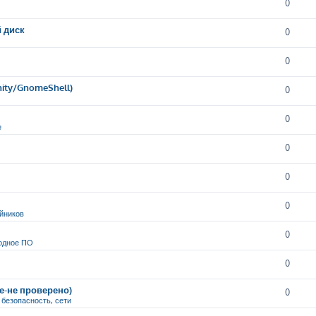
0
й диск
0
0
nity/GnomeShell)
0
0
е
0
0
0
йников
0
одное ПО
0
ие-не проверено)
0
, безопасность, сети