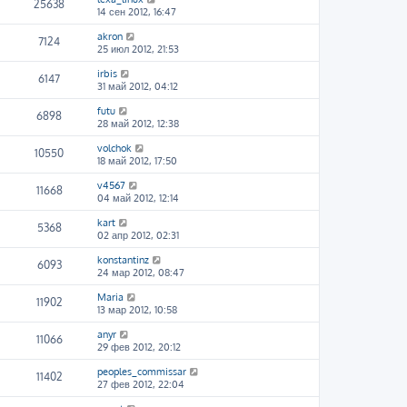
25638
14 сен 2012, 16:47
akron
7124
25 июл 2012, 21:53
irbis
6147
31 май 2012, 04:12
futu
6898
28 май 2012, 12:38
volchok
10550
18 май 2012, 17:50
v4567
11668
04 май 2012, 12:14
kart
5368
02 апр 2012, 02:31
konstantinz
6093
24 мар 2012, 08:47
Maria
11902
13 мар 2012, 10:58
anyr
11066
29 фев 2012, 20:12
peoples_commissar
11402
27 фев 2012, 22:04