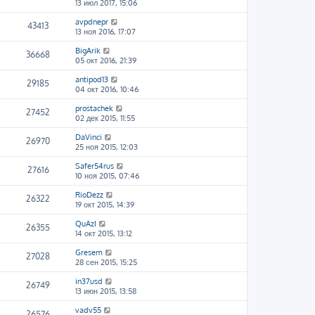
13 июл 2017, 15:06
avpdnepr
43413
13 ноя 2016, 17:07
BigArik
36668
05 окт 2016, 21:39
antipod13
29185
04 окт 2016, 10:46
prostachek
27452
02 дек 2015, 11:55
DaVinci
26970
25 ноя 2015, 12:03
Safer54rus
27616
10 ноя 2015, 07:46
RioDezz
26322
19 окт 2015, 14:39
QuAzI
26355
14 окт 2015, 13:12
Gresem
27028
28 сен 2015, 15:25
in37usd
26749
13 июн 2015, 13:58
vadv55
26576