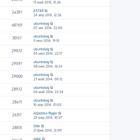
13 май 2015, 15:26
K5748
26397
24 апр 2015, 12:26
ubuntolog
48759
07 авг 2014, 22:00
ubuntolog
30157
11 июл 2014, 19:51
ubuntolog
29072
03 июл 2014, 22:17
ubuntolog
29597
08 июн 2014, 16:24
ubuntolog
29000
23 май 2014, 00:12
ubuntolog
28972
05 май 2014, 23:34
ubuntolog
28671
10 апр 2014, 01:05
dzJadzka Rygor
26317
25 мар 2014, 10:07
Deb
28831
21 фев 2014, 12:09
nolik