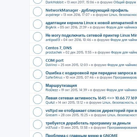
DarkHobbit
»
13 июл 2017, 15:06
» в форуме
Общий форум
NetworkManager - дублирующий профиль
avpdnepr
»
13 ноя 2016, 17:07
» в форуме
Linux, безопаснос
адаптации кернела Linux к новой аппаратной
BigArik
»
05 окт 2016, 21:39
» в форуме
Форум для чайнико
Не могу подключить сетевой принтер Linux Mi
antipod13
»
04 окт 2016, 10:46
» в форуме
Форум для чайн
Centos 7, DNS
prostachek
»
02 дек 2015, 11:55
» в форуме
Форум для чайн
COM port
DaVinci
»
25 ноя 2015, 12:03
» в форуме
Форум для чайник
Ошибка с кодировкой при передаче запроса в 
Safer54rus
»
10 ноя 2015, 07:46
» в форуме
Программиров
Маршрутизация
RioDezz
»
19 окт 2015, 14:39
» в форуме
Форум для чайнико
Левая сетевая активность 1645 <=> 10.66.77.16
QuAzI
»
14 окт 2015, 13:12
» в форуме
Linux, безопасность, 
vsftpd не отображает список директорий пр
Gresem
»
28 сен 2015, 15:25
» в форуме
Linux, безопасност
требуется доработать программу за деньги
in37usd
»
13 июн 2015, 13:58
» в форуме
Программировани
Проблема с главным меню в GNOME