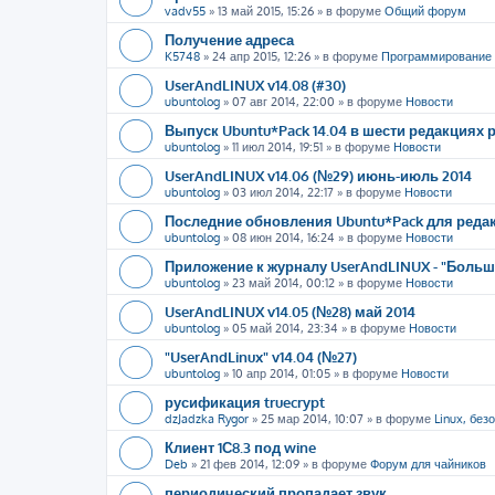
vadv55
»
13 май 2015, 15:26
» в форуме
Общий форум
Получение адреса
K5748
»
24 апр 2015, 12:26
» в форуме
Программирование
UserAndLINUX v14.08 (#30)
ubuntolog
»
07 авг 2014, 22:00
» в форуме
Новости
Выпуск Ubuntu*Pack 14.04 в шести редакциях
ubuntolog
»
11 июл 2014, 19:51
» в форуме
Новости
UserAndLINUX v14.06 (№29) июнь-июль 2014
ubuntolog
»
03 июл 2014, 22:17
» в форуме
Новости
Последние обновления Ubuntu*Pack для редак
ubuntolog
»
08 июн 2014, 16:24
» в форуме
Новости
Приложение к журналу UserAndLINUX - "Больше
ubuntolog
»
23 май 2014, 00:12
» в форуме
Новости
UserAndLINUX v14.05 (№28) май 2014
ubuntolog
»
05 май 2014, 23:34
» в форуме
Новости
"UserAndLinux" v14.04 (№27)
ubuntolog
»
10 апр 2014, 01:05
» в форуме
Новости
русификация truecrypt
dzJadzka Rygor
»
25 мар 2014, 10:07
» в форуме
Linux, без
Клиент 1С8.3 под wine
Deb
»
21 фев 2014, 12:09
» в форуме
Форум для чайников
периодический пропадает звук.