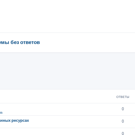
емы без ответов
ОТВЕТЫ
0
ла
анных ресурсах
0
0