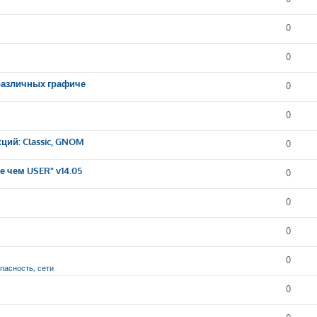
0
0
 различных графиче
0
0
ций: Classic, GNOM
0
 чем USER" v14.05
0
0
0
0
опасность, сети
0