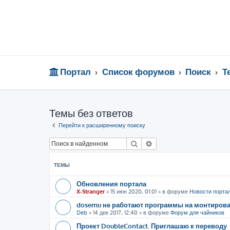
Портал
Список форумов
Поиск
Т
Темы без ответов
Перейти к расширенному поиску
Поиск
Расширенный поиск
ТЕМЫ
Обновления портала
X-Stranger
»
15 июн 2020, 01:01
» в форуме
Новости порта
dosemu не работают программы на монтиров
Deb
»
14 дек 2017, 12:40
» в форуме
Форум для чайников
Проект DoubleContact. Приглашаю к переводу