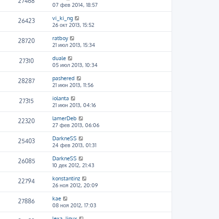
27468
07 фев 2014, 18:57
vi_ki_ng
26423
26 окт 2013, 15:52
ratboy
28720
21 июл 2013, 15:34
duale
27310
05 июл 2013, 10:34
pashered
28287
21 июн 2013, 11:56
iolanta
27315
21 июн 2013, 04:16
lamerDeb
22320
27 фев 2013, 06:06
DarkneSS
25403
24 фев 2013, 01:31
DarkneSS
26085
10 дек 2012, 21:43
konstantinz
22794
26 ноя 2012, 20:09
kae
27886
08 ноя 2012, 17:03
lexa_linux