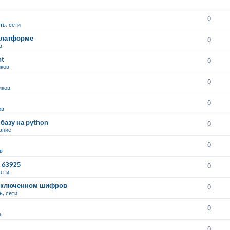
0
ть, сети
 платформе
0
в
nt
0
иков
0
иков
0
ов
базу на python
0
ание
0
в
9 63925
0
сети
и включенном шифров
0
ь, сети
0
е
0