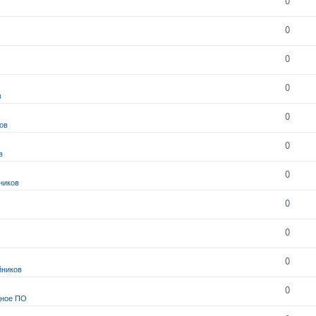
0
0
0
0
в
0
ов
0
в
0
ников
0
0
0
йников
0
дное ПО