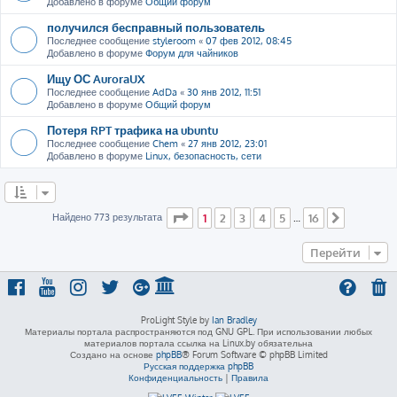
Добавлено в форуме
Общий форум
получился бесправный пользователь
Последнее сообщение
styleroom
«
07 фев 2012, 08:45
Добавлено в форуме
Форум для чайников
Ищу ОС AuroraUX
Последнее сообщение
AdDa
«
30 янв 2012, 11:51
Добавлено в форуме
Общий форум
Потеря RPT трафика на ubuntu
Последнее сообщение
Chem
«
27 янв 2012, 23:01
Добавлено в форуме
Linux, безопасность, сети
Страница
1
из
16
Найдено 773 результата
1
2
3
4
5
16
…
След.
Перейти
ProLight Style by
Ian Bradley
Материалы портала распространяются под GNU GPL. При использовании любых
материалов портала ссылка на Linux.by обязательна
Создано на основе
phpBB
® Forum Software © phpBB Limited
Русская поддержка phpBB
Конфиденциальность
|
Правила