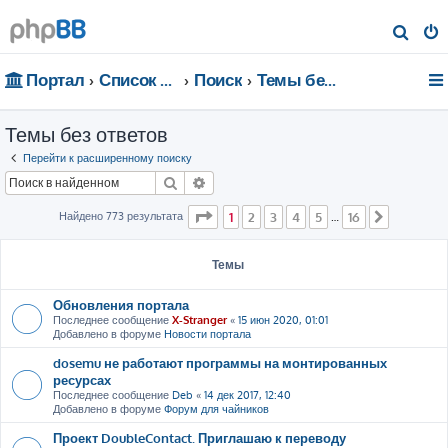
П
о
Портал
Список форумов
Поиск
Темы без ответов
и
с
Темы без ответов
к
Перейти к расширенному поиску
Поиск
Расширенный поиск
Страница
1
из
16
Найдено 773 результата
1
2
3
4
5
16
…
След.
Темы
Обновления портала
Последнее сообщение
X-Stranger
«
15 июн 2020, 01:01
Добавлено в форуме
Новости портала
dosemu не работают программы на монтированных
ресурсах
Последнее сообщение
Deb
«
14 дек 2017, 12:40
Добавлено в форуме
Форум для чайников
Проект DoubleContact. Приглашаю к переводу