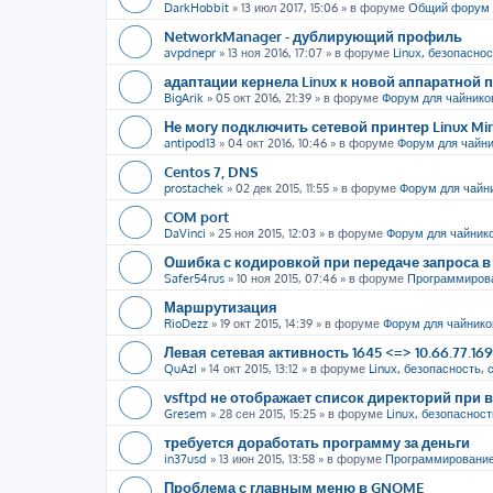
DarkHobbit
»
13 июл 2017, 15:06
» в форуме
Общий форум
NetworkManager - дублирующий профиль
avpdnepr
»
13 ноя 2016, 17:07
» в форуме
Linux, безопаснос
адаптации кернела Linux к новой аппаратной
BigArik
»
05 окт 2016, 21:39
» в форуме
Форум для чайнико
Не могу подключить сетевой принтер Linux Mi
antipod13
»
04 окт 2016, 10:46
» в форуме
Форум для чайн
Centos 7, DNS
prostachek
»
02 дек 2015, 11:55
» в форуме
Форум для чайн
COM port
DaVinci
»
25 ноя 2015, 12:03
» в форуме
Форум для чайник
Ошибка с кодировкой при передаче запроса в 
Safer54rus
»
10 ноя 2015, 07:46
» в форуме
Программиров
Маршрутизация
RioDezz
»
19 окт 2015, 14:39
» в форуме
Форум для чайнико
Левая сетевая активность 1645 <=> 10.66.77.16
QuAzI
»
14 окт 2015, 13:12
» в форуме
Linux, безопасность, 
vsftpd не отображает список директорий пр
Gresem
»
28 сен 2015, 15:25
» в форуме
Linux, безопасност
требуется доработать программу за деньги
in37usd
»
13 июн 2015, 13:58
» в форуме
Программировани
Проблема с главным меню в GNOME