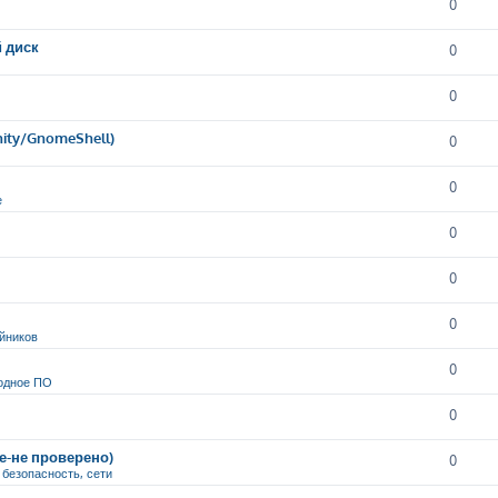
0
й диск
0
0
nity/GnomeShell)
0
0
е
0
0
0
йников
0
одное ПО
0
ие-не проверено)
0
, безопасность, сети