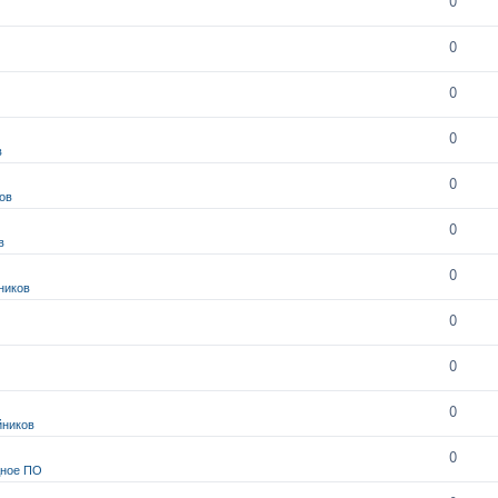
0
0
0
0
в
0
ов
0
в
0
ников
0
0
0
йников
0
дное ПО