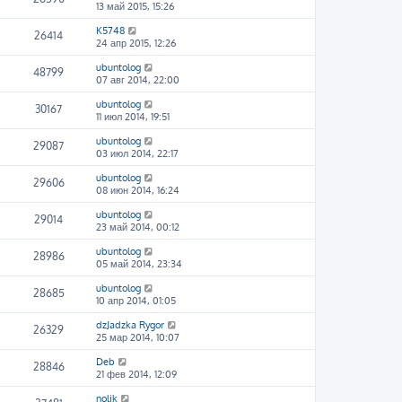
13 май 2015, 15:26
K5748
26414
24 апр 2015, 12:26
ubuntolog
48799
07 авг 2014, 22:00
ubuntolog
30167
11 июл 2014, 19:51
ubuntolog
29087
03 июл 2014, 22:17
ubuntolog
29606
08 июн 2014, 16:24
ubuntolog
29014
23 май 2014, 00:12
ubuntolog
28986
05 май 2014, 23:34
ubuntolog
28685
10 апр 2014, 01:05
dzJadzka Rygor
26329
25 мар 2014, 10:07
Deb
28846
21 фев 2014, 12:09
nolik