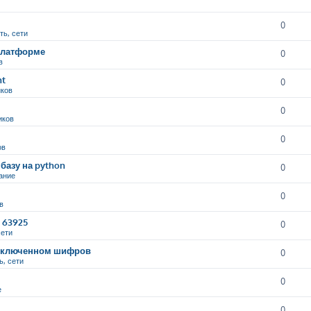
0
ть, сети
 платформе
0
в
nt
0
иков
0
иков
0
ов
базу на python
0
ание
0
в
9 63925
0
сети
и включенном шифров
0
ь, сети
0
е
0