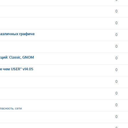
0
0
 различных графиче
0
0
ций: Classic, GNOM
0
 чем USER" v14.05
0
0
0
0
опасность, сети
0