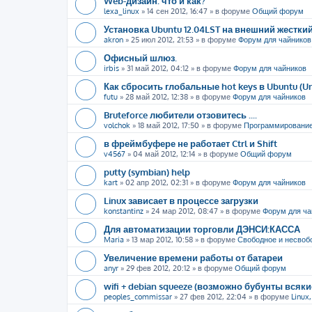
Web-дизайн: что и как?
lexa_linux
»
14 сен 2012, 16:47
» в форуме
Общий форум
Установка Ubuntu 12.04LST на внешний жестки
akron
»
25 июл 2012, 21:53
» в форуме
Форум для чайников
Офисный шлюз.
irbis
»
31 май 2012, 04:12
» в форуме
Форум для чайников
Как сбросить глобальные hot keys в Ubuntu (U
futu
»
28 май 2012, 12:38
» в форуме
Форум для чайников
Bruteforce любители отзовитесь ....
volchok
»
18 май 2012, 17:50
» в форуме
Программировани
в фреймбуфере не работает Ctrl и Shift
v4567
»
04 май 2012, 12:14
» в форуме
Общий форум
putty (symbian) help
kart
»
02 апр 2012, 02:31
» в форуме
Форум для чайников
Linux зависает в процессе загрузки
konstantinz
»
24 мар 2012, 08:47
» в форуме
Форум для ча
Для автоматизации торговли ДЭНСИ:КАССА
Maria
»
13 мар 2012, 10:58
» в форуме
Свободное и несвоб
Увеличение времени работы от батареи
anyr
»
29 фев 2012, 20:12
» в форуме
Общий форум
wifi + debian squeeze (возможно бубунты всяк
peoples_commissar
»
27 фев 2012, 22:04
» в форуме
Linux