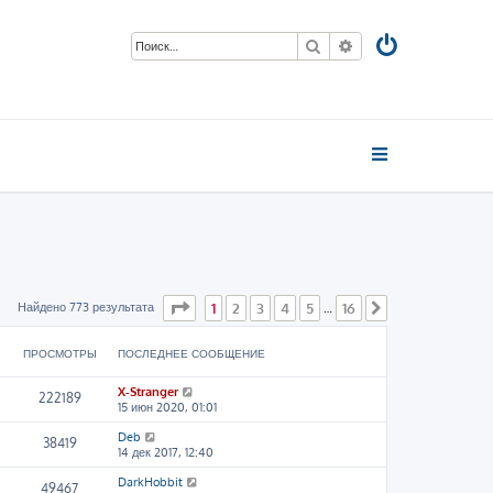
Поиск
Расширенный пои
Страница
1
из
16
Найдено 773 результата
1
2
3
4
5
16
…
След.
ПРОСМОТРЫ
ПОСЛЕДНЕЕ СООБЩЕНИЕ
X-Stranger
222189
15 июн 2020, 01:01
Deb
38419
14 дек 2017, 12:40
DarkHobbit
49467