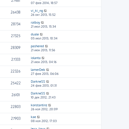
27481
07 фев 2014, 18:57
vi_ki_ng
26438
26 окт 2013, 15:52
ratboy
28734
21 июл 2013, 15:34
duale
27325
05 июл 2013, 10:34
pashered
28309
21 июн 2013, 11:56
iolanta
27333
21 июн 2013, 04:16
lamerDeb
22326
27 фев 2013, 06:06
DarkneSS
25422
24 фев 2013, 01:31
DarkneSS
26101
10 дек 2012, 21:43
konstantinz
22803
26 ноя 2012, 20:09
kae
27903
08 ноя 2012, 17:03
lexa_linux