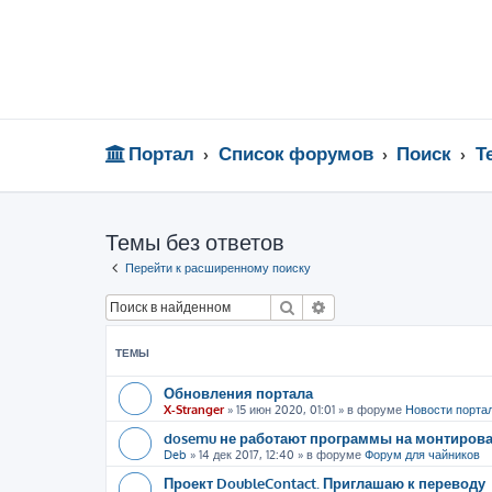
Портал
Список форумов
Поиск
Т
Темы без ответов
Перейти к расширенному поиску
Поиск
Расширенный поиск
ТЕМЫ
Обновления портала
X-Stranger
»
15 июн 2020, 01:01
» в форуме
Новости порта
dosemu не работают программы на монтиров
Deb
»
14 дек 2017, 12:40
» в форуме
Форум для чайников
Проект DoubleContact. Приглашаю к переводу