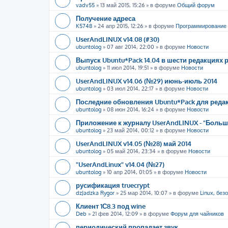
vadv55
»
13 май 2015, 15:26
» в форуме
Общий форум
Получение адреса
K5748
»
24 апр 2015, 12:26
» в форуме
Программирование
UserAndLINUX v14.08 (#30)
ubuntolog
»
07 авг 2014, 22:00
» в форуме
Новости
Выпуск Ubuntu*Pack 14.04 в шести редакциях
ubuntolog
»
11 июл 2014, 19:51
» в форуме
Новости
UserAndLINUX v14.06 (№29) июнь-июль 2014
ubuntolog
»
03 июл 2014, 22:17
» в форуме
Новости
Последние обновления Ubuntu*Pack для редак
ubuntolog
»
08 июн 2014, 16:24
» в форуме
Новости
Приложение к журналу UserAndLINUX - "Больше
ubuntolog
»
23 май 2014, 00:12
» в форуме
Новости
UserAndLINUX v14.05 (№28) май 2014
ubuntolog
»
05 май 2014, 23:34
» в форуме
Новости
"UserAndLinux" v14.04 (№27)
ubuntolog
»
10 апр 2014, 01:05
» в форуме
Новости
русификация truecrypt
dzJadzka Rygor
»
25 мар 2014, 10:07
» в форуме
Linux, без
Клиент 1С8.3 под wine
Deb
»
21 фев 2014, 12:09
» в форуме
Форум для чайников
периодический пропадает звук.