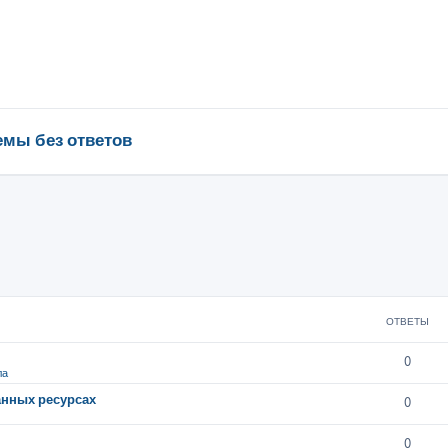
емы без ответов
ОТВЕТЫ
0
ла
анных ресурсах
0
0