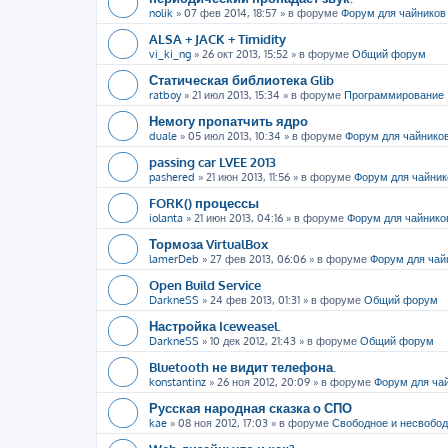
nolik
»
07 фев 2014, 18:57
» в форуме
Форум для чайников
ALSA + JACK + Timidity
vi_ki_ng
»
26 окт 2013, 15:52
» в форуме
Общий форум
Статическая библиотека Glib
ratboy
»
21 июл 2013, 15:34
» в форуме
Программирование
Немогу пропатчить ядро
duale
»
05 июл 2013, 10:34
» в форуме
Форум для чайнико
passing car LVEE 2013
pashered
»
21 июн 2013, 11:56
» в форуме
Форум для чайник
FORK() процессы
iolanta
»
21 июн 2013, 04:16
» в форуме
Форум для чайнико
Тормоза VirtualBox
lamerDeb
»
27 фев 2013, 06:06
» в форуме
Форум для чай
Open Build Service
DarkneSS
»
24 фев 2013, 01:31
» в форуме
Общий форум
Настройка Iceweasel.
DarkneSS
»
10 дек 2012, 21:43
» в форуме
Общий форум
Bluetooth не видит телефона.
konstantinz
»
26 ноя 2012, 20:09
» в форуме
Форум для ча
Русская народная сказка о СПО
kae
»
08 ноя 2012, 17:03
» в форуме
Свободное и несвобо