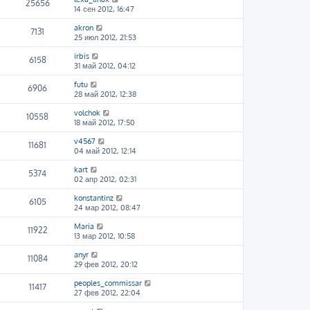
25656
14 сен 2012, 16:47
akron
7131
25 июл 2012, 21:53
irbis
6158
31 май 2012, 04:12
futu
6906
28 май 2012, 12:38
volchok
10558
18 май 2012, 17:50
v4567
11681
04 май 2012, 12:14
kart
5374
02 апр 2012, 02:31
konstantinz
6105
24 мар 2012, 08:47
Maria
11922
13 мар 2012, 10:58
anyr
11084
29 фев 2012, 20:12
peoples_commissar
11417
27 фев 2012, 22:04