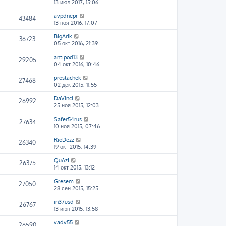
13 июл 2017, 15:06
avpdnepr
43484
13 ноя 2016, 17:07
BigArik
36723
05 окт 2016, 21:39
antipod13
29205
04 окт 2016, 10:46
prostachek
27468
02 дек 2015, 11:55
DaVinci
26992
25 ноя 2015, 12:03
Safer54rus
27634
10 ноя 2015, 07:46
RioDezz
26340
19 окт 2015, 14:39
QuAzI
26375
14 окт 2015, 13:12
Gresem
27050
28 сен 2015, 15:25
in37usd
26767
13 июн 2015, 13:58
vadv55
26590