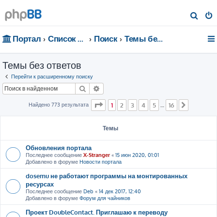
П
о
Портал
Список форумов
Поиск
Темы без ответов
и
с
Темы без ответов
к
Перейти к расширенному поиску
Поиск
Расширенный поиск
Страница
1
из
16
Найдено 773 результата
1
2
3
4
5
16
…
След.
Темы
Обновления портала
Последнее сообщение
X-Stranger
«
15 июн 2020, 01:01
Добавлено в форуме
Новости портала
dosemu не работают программы на монтированных
ресурсах
Последнее сообщение
Deb
«
14 дек 2017, 12:40
Добавлено в форуме
Форум для чайников
Проект DoubleContact. Приглашаю к переводу