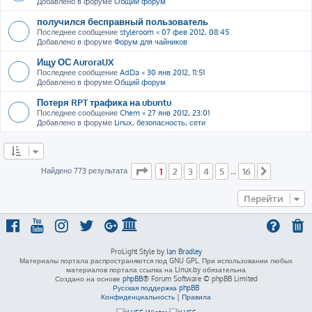
Добавлено в форуме
Общий форум
получился бесправный пользователь
Последнее сообщение
styleroom
«
07 фев 2012, 08:45
Добавлено в форуме
Форум для чайников
Ищу ОС AuroraUX
Последнее сообщение
AdDa
«
30 янв 2012, 11:51
Добавлено в форуме
Общий форум
Потеря RPT трафика на ubuntu
Последнее сообщение
Chem
«
27 янв 2012, 23:01
Добавлено в форуме
Linux, безопасность, сети
Страница
1
из
16
Найдено 773 результата
1
2
3
4
5
16
…
След.
Перейти
ProLight Style by
Ian Bradley
Материалы портала распространяются под GNU GPL. При использовании любых
материалов портала ссылка на Linux.by обязательна
Создано на основе
phpBB
® Forum Software © phpBB Limited
Русская поддержка phpBB
Конфиденциальность
|
Правила