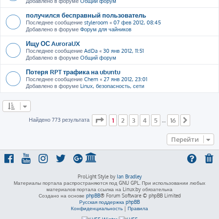
Добавлено в форуме
Общий форум
получился бесправный пользователь
Последнее сообщение
styleroom
«
07 фев 2012, 08:45
Добавлено в форуме
Форум для чайников
Ищу ОС AuroraUX
Последнее сообщение
AdDa
«
30 янв 2012, 11:51
Добавлено в форуме
Общий форум
Потеря RPT трафика на ubuntu
Последнее сообщение
Chem
«
27 янв 2012, 23:01
Добавлено в форуме
Linux, безопасность, сети
Страница
1
из
16
Найдено 773 результата
1
2
3
4
5
16
…
След.
Перейти
ProLight Style by
Ian Bradley
Материалы портала распространяются под GNU GPL. При использовании любых
материалов портала ссылка на Linux.by обязательна
Создано на основе
phpBB
® Forum Software © phpBB Limited
Русская поддержка phpBB
Конфиденциальность
|
Правила