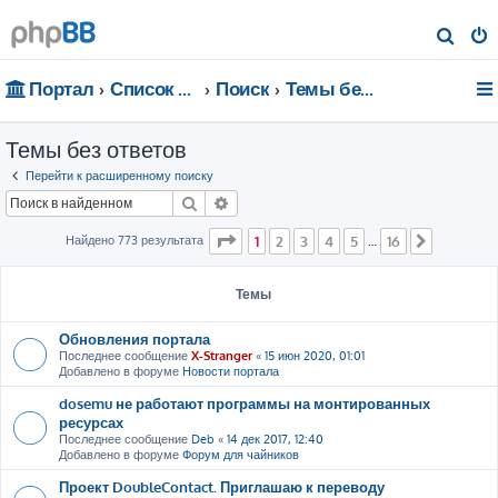
П
о
Портал
Список форумов
Поиск
Темы без ответов
и
с
Темы без ответов
к
Перейти к расширенному поиску
Поиск
Расширенный поиск
Страница
1
из
16
Найдено 773 результата
1
2
3
4
5
16
…
След.
Темы
Обновления портала
Последнее сообщение
X-Stranger
«
15 июн 2020, 01:01
Добавлено в форуме
Новости портала
dosemu не работают программы на монтированных
ресурсах
Последнее сообщение
Deb
«
14 дек 2017, 12:40
Добавлено в форуме
Форум для чайников
Проект DoubleContact. Приглашаю к переводу