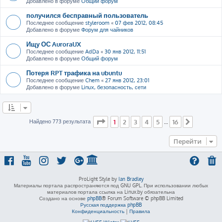
Добавлено в форуме
Общий форум
получился бесправный пользователь
Последнее сообщение
styleroom
«
07 фев 2012, 08:45
Добавлено в форуме
Форум для чайников
Ищу ОС AuroraUX
Последнее сообщение
AdDa
«
30 янв 2012, 11:51
Добавлено в форуме
Общий форум
Потеря RPT трафика на ubuntu
Последнее сообщение
Chem
«
27 янв 2012, 23:01
Добавлено в форуме
Linux, безопасность, сети
Страница
1
из
16
Найдено 773 результата
1
2
3
4
5
16
…
След.
Перейти
ProLight Style by
Ian Bradley
Материалы портала распространяются под GNU GPL. При использовании любых
материалов портала ссылка на Linux.by обязательна
Создано на основе
phpBB
® Forum Software © phpBB Limited
Русская поддержка phpBB
Конфиденциальность
|
Правила