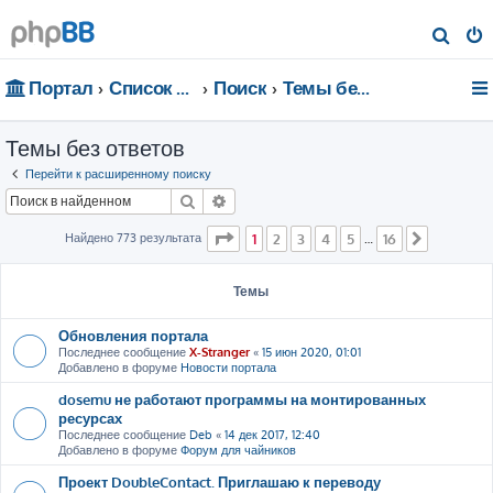
П
о
Портал
Список форумов
Поиск
Темы без ответов
и
с
Темы без ответов
к
Перейти к расширенному поиску
Поиск
Расширенный поиск
Страница
1
из
16
Найдено 773 результата
1
2
3
4
5
16
…
След.
Темы
Обновления портала
Последнее сообщение
X-Stranger
«
15 июн 2020, 01:01
Добавлено в форуме
Новости портала
dosemu не работают программы на монтированных
ресурсах
Последнее сообщение
Deb
«
14 дек 2017, 12:40
Добавлено в форуме
Форум для чайников
Проект DoubleContact. Приглашаю к переводу