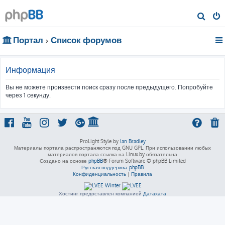
П
о
Портал
Список форумов
и
с
к
Информация
Вы не можете произвести поиск сразу после предыдущего. Попробуйте
через 1 секунду.
ProLight Style by
Ian Bradley
Материалы портала распространяются под GNU GPL. При использовании любых
материалов портала ссылка на Linux.by обязательна
Создано на основе
phpBB
® Forum Software © phpBB Limited
Русская поддержка phpBB
Конфиденциальность
|
Правила
Хостинг предоставлен компанией
Датахата