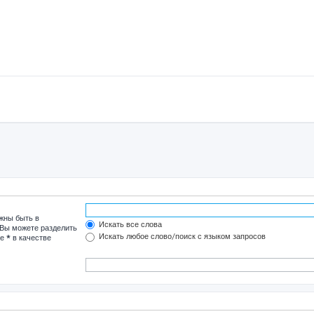
лжны быть в
Искать все слова
 Вы можете разделить
Искать любое слово/поиск с языком запросов
те
*
в качестве