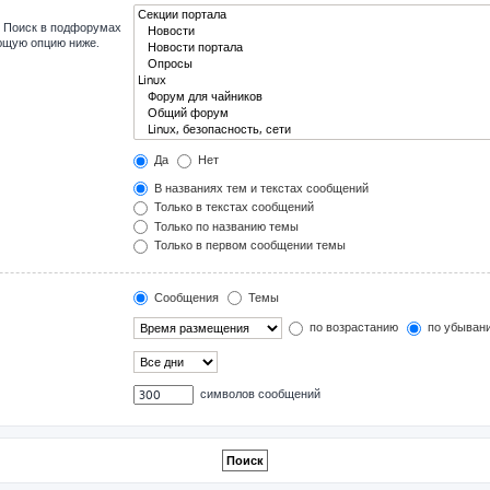
. Поиск в подфорумах
ующую опцию ниже.
Да
Нет
В названиях тем и текстах сообщений
Только в текстах сообщений
Только по названию темы
Только в первом сообщении темы
Сообщения
Темы
по возрастанию
по убыван
символов сообщений