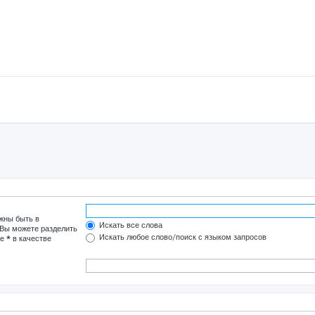
лжны быть в
Искать все слова
 Вы можете разделить
Искать любое слово/поиск с языком запросов
те
*
в качестве