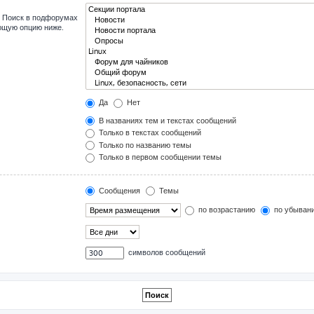
. Поиск в подфорумах
ующую опцию ниже.
Да
Нет
В названиях тем и текстах сообщений
Только в текстах сообщений
Только по названию темы
Только в первом сообщении темы
Сообщения
Темы
по возрастанию
по убыван
символов сообщений