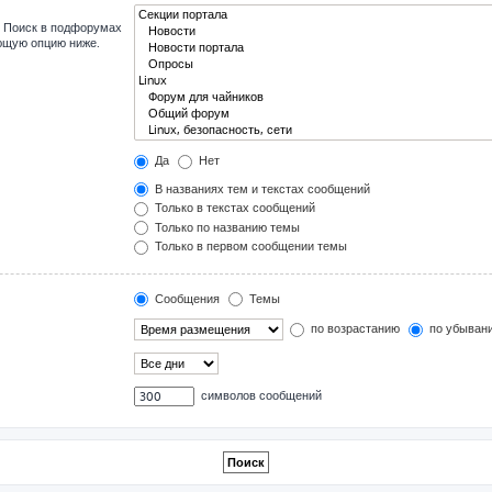
. Поиск в подфорумах
ующую опцию ниже.
Да
Нет
В названиях тем и текстах сообщений
Только в текстах сообщений
Только по названию темы
Только в первом сообщении темы
Сообщения
Темы
по возрастанию
по убыван
символов сообщений