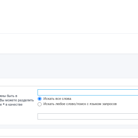
лжны быть в
Искать все слова
 Вы можете разделить
Искать любое слово/поиск с языком запросов
те
*
в качестве