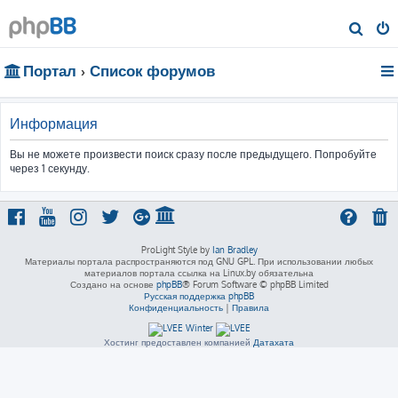
П
о
Портал
Список форумов
и
с
к
Информация
Вы не можете произвести поиск сразу после предыдущего. Попробуйте
через 1 секунду.
ProLight Style by
Ian Bradley
Материалы портала распространяются под GNU GPL. При использовании любых
материалов портала ссылка на Linux.by обязательна
Создано на основе
phpBB
® Forum Software © phpBB Limited
Русская поддержка phpBB
Конфиденциальность
|
Правила
Хостинг предоставлен компанией
Датахата