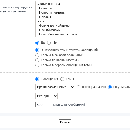
. Поиск в подфорумах
ующую опцию ниже.
Да
Нет
В названиях тем и текстах сообщений
Только в текстах сообщений
Только по названию темы
Только в первом сообщении темы
Сообщения
Темы
по возрастанию
по убыван
символов сообщений