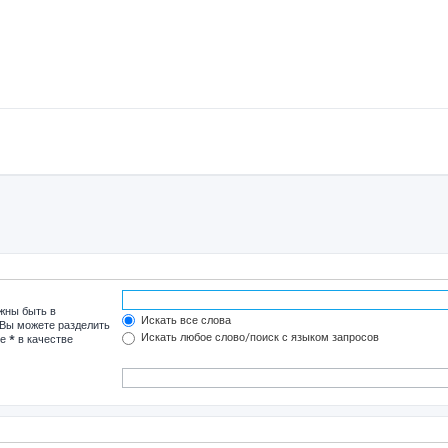
лжны быть в
Искать все слова
 Вы можете разделить
Искать любое слово/поиск с языком запросов
те
*
в качестве