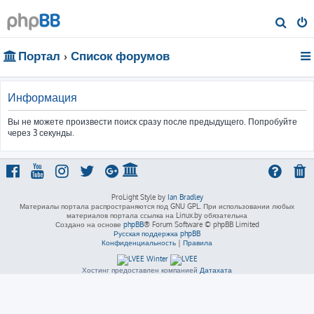
П
о
Портал
Список форумов
и
с
к
Информация
Вы не можете произвести поиск сразу после предыдущего. Попробуйте
через 3 секунды.
ProLight Style by
Ian Bradley
Материалы портала распространяются под GNU GPL. При использовании любых
материалов портала ссылка на Linux.by обязательна
Создано на основе
phpBB
® Forum Software © phpBB Limited
Русская поддержка phpBB
Конфиденциальность
|
Правила
Хостинг предоставлен компанией
Датахата