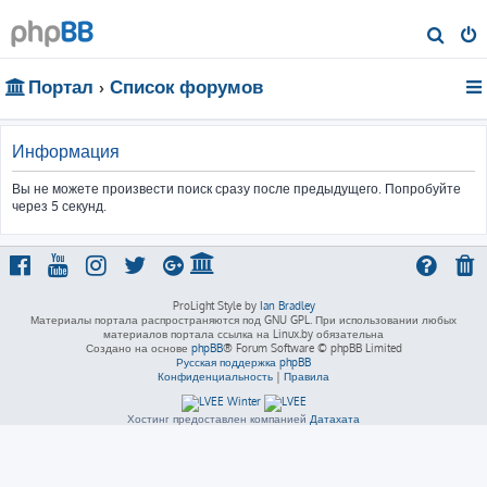
П
о
Портал
Список форумов
и
с
к
Информация
Вы не можете произвести поиск сразу после предыдущего. Попробуйте
через 5 секунд.
ProLight Style by
Ian Bradley
Материалы портала распространяются под GNU GPL. При использовании любых
материалов портала ссылка на Linux.by обязательна
Создано на основе
phpBB
® Forum Software © phpBB Limited
Русская поддержка phpBB
Конфиденциальность
|
Правила
Хостинг предоставлен компанией
Датахата