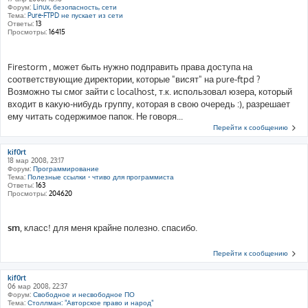
Форум:
Linux, безопасность, сети
Тема:
Pure-FTPD не пускает из сети
Ответы:
13
Просмотры:
16415
Firestorm , может быть нужно подправить права доступа на
соответствующие директории, которые "висят" на pure-ftpd ?
Возможно ты смог зайти с localhost, т.к. использовал юзера, который
входит в какую-нибудь группу, которая в свою очередь :), разрешает
ему читать содержимое папок. Не говоря...
Перейти к сообщению
kif0rt
18 мар 2008, 23:17
Форум:
Программирование
Тема:
Полезные ссылки - чтиво для программиста
Ответы:
163
Просмотры:
204620
sm
, класс! для меня крайне полезно. спасибо.
Перейти к сообщению
kif0rt
06 мар 2008, 22:37
Форум:
Свободное и несвободное ПО
Тема:
Столлман: "Авторское право и народ"