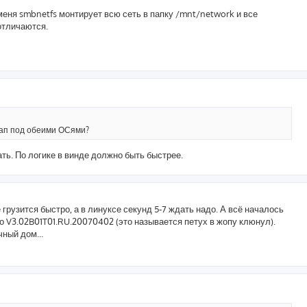
 меня smbnetfs монтирует всю сеть в папку /mnt/network и все
отличаются.
кап под обеими ОСями?
ать. По логике в винде должно быть быстрее.
грузится быстро, а в линуксе секунд 5-7 ждать надо. А всё началось
до V3.02B01T01.RU.20070402 (это называется петух в жопу клюнул).
ный дом...