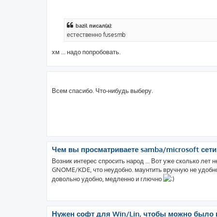
bazil писал(а):
естественно fusesmb
хм ... надо попробовать.
Всем спасибо. Что-нибудь выберу.
Чем вы просматриваете samba/microsoft сети
Возник интерес спросить народ ... Вот уже сколько лет 
GNOME/KDE, что неудобно. маунтить вручную не удобно.
довольно удобно, медленно и глючно
Нужен софт для Win/Lin, чтобы можно было г