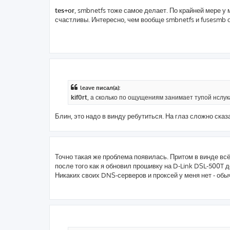
tes+or
, smbnetfs тоже самое делает. По крайней мере у
счастливы. Интересно, чем вообще smbnetfs и fusesmb 
leave писал(а):
kif0rt
, а сколько по ощущениям занимает тупой нслу
Блин, это надо в винду ребутиться. На глаз сложно сказ
Точно такая же проблема появилась. Притом в винде всё 
после того как я обновил прошивку на D-Link DSL-500T 
Никаких своих DNS-серверов и проксей у меня нет - обыч