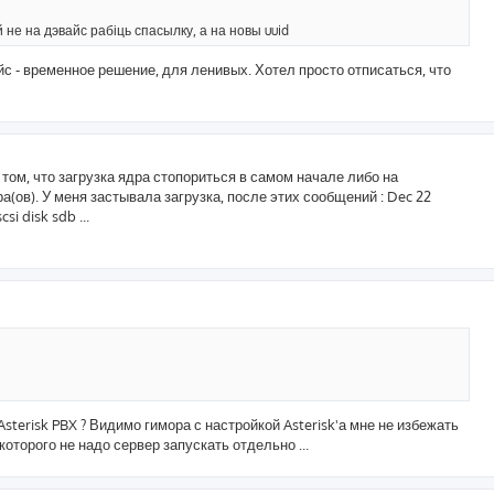
не на дэвайс рабіць спасылку, а на новы uuid
йс - временное решение, для ленивых. Хотел просто отписаться, что
 том, что загрузка ядра стопориться в самом начале либо на
ов). У меня застывала загрузка, после этих сообщений : Dec 22
si disk sdb ...
Asterisk PBX ? Видимо гимора с настройкой Asterisk'а мне не избежать
которого не надо сервер запускать отдельно ...