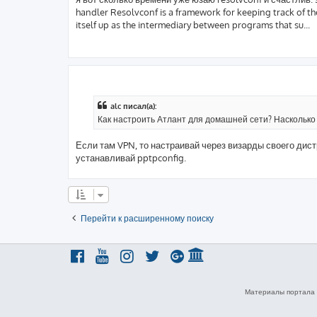
handler Resolvconf is a framework for keeping track of th
itself up as the intermediary between programs that su...
alc писал(а):
Как настроить Атлант для домашней сети? Насколько 
Если там VPN, то настраивай через визарды своего дист
устанавливай pptpconfig.
Перейти к расширенному поиску
Материалы портала 