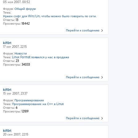
05 ноя 2007, 00:52
Форум:
Общий форум
Тема:
Нужен софт для Win/Lin, чтобы можно было говорить по сети.
Ответы:
13
Просмотры:
18442
Перейти к сообщению
kif0rt
17 окт 2007, 22:15
Форум:
Новости
Тема:
Linux Format появился у нас в продаже
Ответы:
23
Просмотры:
34033
Перейти к сообщению
kif0rt
15 окт 2007, 23:37
Форум:
Программирование
Тема:
Программирование на С++ в Linux
Ответы:
6
Просмотры:
12189
Перейти к сообщению
kif0rt
20 сен 2007, 22:15