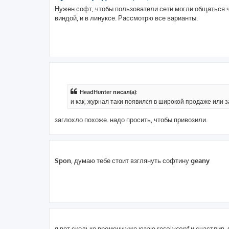
Нужен софт, чтобы пользователи сети могли общаться 
виндой, и в линуксе. Рассмотрю все варианты.
HeadHunter писал(а):
и как, журнал таки появился в широкой продаже или з
заглохло похоже. надо просить, чтобы привозили.
Spon
, думаю тебе стоит взглянуть софтину
geany
я вот сколько времени уже юзаю resolvconf и счастлив. s