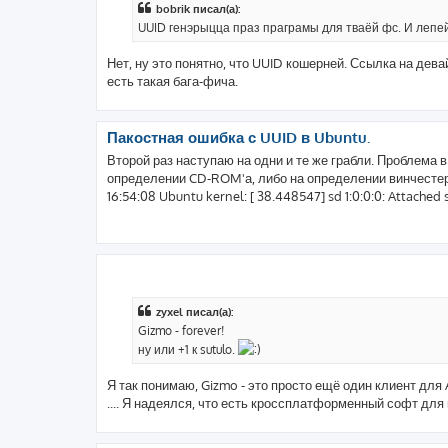
bobrik писал(а):
UUID генэрыцца праз праграмы для тваёй фс. И лепей 
Нет, ну это понятно, что UUID кошерней. Ссылка на дева
есть такая бага-фича.
Пакостная ошибка с UUID в Ubuntu.
Второй раз наступаю на одни и те же грабли. Проблема в
определении CD-ROM'а, либо на определении винчестера(
16:54:08 Ubuntu kernel: [ 38.448547] sd 1:0:0:0: Attached sc
zyxel писал(а):
Gizmo - forever!
ну или +1 к sutulo.
Я так понимаю, Gizmo - это просто ещё один клиент для 
.... Я надеялся, что есть кроссплатформенный софт для 