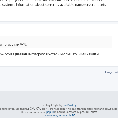
e system's information about currently available nameservers. It sets
я понял, там VPN?
рибутива (название которого я хотел бы слышать ) или качай и
Найдено 
ProLight Style by
Ian Bradley
распространяются под GNU GPL. При использовании любых материалов портала ссылка на L
Создано на основе
phpBB
® Forum Software © phpBB Limited
Русская поддержка phpBB