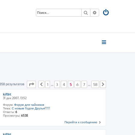
Поиск
Расширенный пои
Страница
5
из
58
858 результатов
1
3
4
5
6
7
58
Пред.
…
…
След.
kif0rt
31 дек 2007, 13:52
Форум:
Форум для чайников
Тема:
С новым Годом Друзья!!!!!!
Ответы:
6
Просмотры:
6538
Перейти к сообщению
kif0rt