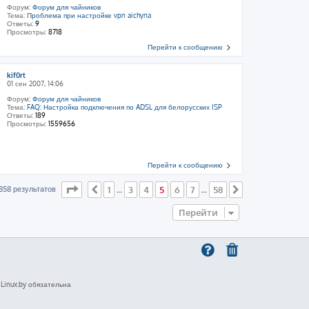
Форум:
Форум для чайников
Тема:
Проблема при настройке vpn aichyna
Ответы:
9
Просмотры:
8718
Перейти к сообщению
kif0rt
01 сен 2007, 14:06
Форум:
Форум для чайников
Тема:
FAQ: Настройка подключения по ADSL для белорусских ISP
Ответы:
189
Просмотры:
1559656
Перейти к сообщению
Страница
5
из
58
858 результатов
1
3
4
5
6
7
58
Пред.
…
…
След.
Перейти
inux.by обязательна