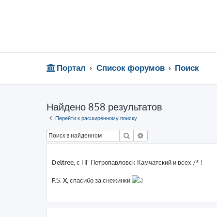
Портал
Список форумов
Поиск
Найдено 858 результатов
Перейти к расширенному поиску
Поиск
Расширенный поиск
Deltree
, с НГ Петропавловск-Камчатский и всех /* !
P.S.
X
, спасибо за снежинки