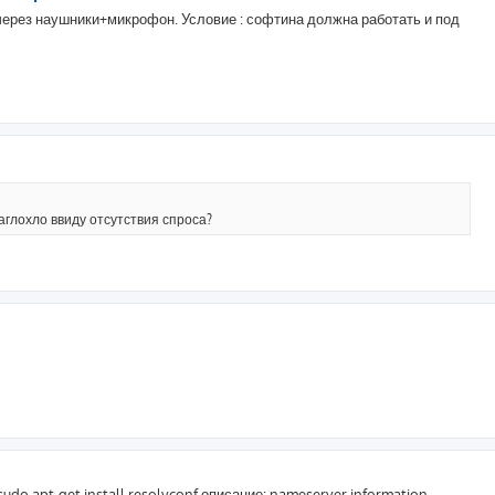
через наушники+микрофон. Условие : софтина должна работать и под
аглохло ввиду отсутствия спроса?
udo apt-get install resolvconf описание: nameserver information