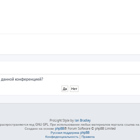
ые данной конференцией?
ProLight Style by
Ian Bradley
распространяются под GNU GPL. При использовании любых материалов портала ссылка на L
Создано на основе
phpBB
® Forum Software © phpBB Limited
Русская поддержка phpBB
Конфиденциальность
|
Правила