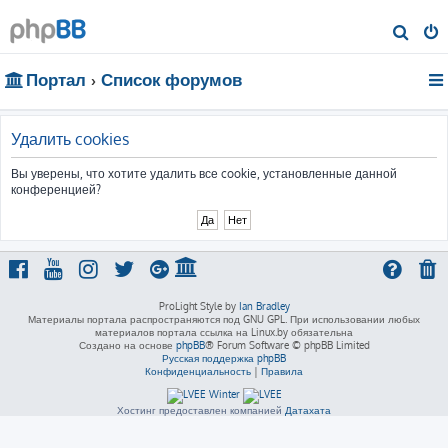
П
о
Портал
Список форумов
и
с
к
Удалить cookies
Вы уверены, что хотите удалить все cookie, установленные данной
конференцией?
ProLight Style by
Ian Bradley
Материалы портала распространяются под GNU GPL. При использовании любых
материалов портала ссылка на Linux.by обязательна
Создано на основе
phpBB
® Forum Software © phpBB Limited
Русская поддержка phpBB
Конфиденциальность
|
Правила
Хостинг предоставлен компанией
Датахата