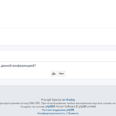
ые данной конференцией?
ProLight Style by
Ian Bradley
распространяются под GNU GPL. При использовании любых материалов портала ссылка на L
Создано на основе
phpBB
® Forum Software © phpBB Limited
Русская поддержка phpBB
Конфиденциальность
|
Правила