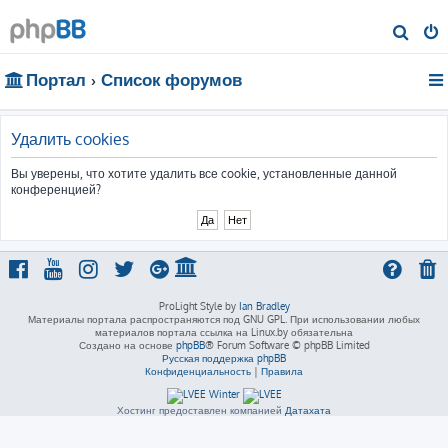
П
о
Портал
Список форумов
и
с
к
Удалить cookies
Вы уверены, что хотите удалить все cookie, установленные данной
конференцией?
ProLight Style by
Ian Bradley
Материалы портала распространяются под GNU GPL. При использовании любых
материалов портала ссылка на Linux.by обязательна
Создано на основе
phpBB
® Forum Software © phpBB Limited
Русская поддержка phpBB
Конфиденциальность
|
Правила
Хостинг предоставлен компанией
Датахата