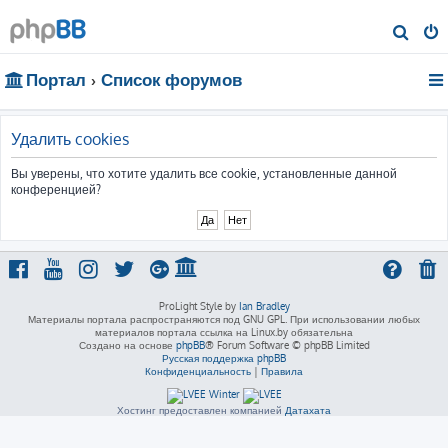
П
о
Портал
Список форумов
и
с
к
Удалить cookies
Вы уверены, что хотите удалить все cookie, установленные данной
конференцией?
ProLight Style by
Ian Bradley
Материалы портала распространяются под GNU GPL. При использовании любых
материалов портала ссылка на Linux.by обязательна
Создано на основе
phpBB
® Forum Software © phpBB Limited
Русская поддержка phpBB
Конфиденциальность
|
Правила
Хостинг предоставлен компанией
Датахата