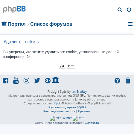
П
о
Портал
Список форумов
и
с
к
Удалить cookies
Вы уверены, что хотите удалить все cookie, установленные данной
конференцией?
ProLight Style by
Ian Bradley
Материалы портала распространяются под GNU GPL. При использовании любых
материалов портала ссылка на Linux.by обязательна
Создано на основе
phpBB
® Forum Software © phpBB Limited
Русская поддержка phpBB
Конфиденциальность
|
Правила
Хостинг предоставлен компанией
Датахата