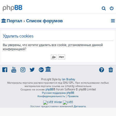
П
о
Портал
Список форумов
и
с
к
Удалить cookies
Вы уверены, что хотите удалить все cookie, установленные данной
конференцией?
ProLight Style by
Ian Bradley
Материалы портала распространяются под GNU GPL. При использовании любых
материалов портала ссылка на Linux.by обязательна
Создано на основе
phpBB
® Forum Software © phpBB Limited
Русская поддержка phpBB
Конфиденциальность
|
Правила
Хостинг предоставлен компанией
Датахата