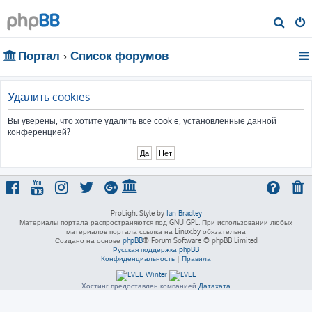
П
о
Портал
Список форумов
и
с
к
Удалить cookies
Вы уверены, что хотите удалить все cookie, установленные данной
конференцией?
ProLight Style by
Ian Bradley
Материалы портала распространяются под GNU GPL. При использовании любых
материалов портала ссылка на Linux.by обязательна
Создано на основе
phpBB
® Forum Software © phpBB Limited
Русская поддержка phpBB
Конфиденциальность
|
Правила
Хостинг предоставлен компанией
Датахата