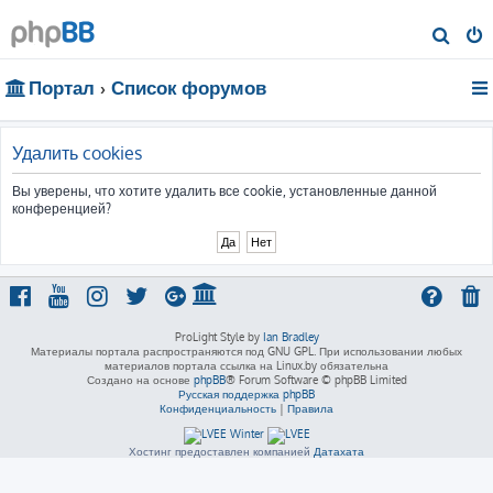
П
о
Портал
Список форумов
и
с
к
Удалить cookies
Вы уверены, что хотите удалить все cookie, установленные данной
конференцией?
ProLight Style by
Ian Bradley
Материалы портала распространяются под GNU GPL. При использовании любых
материалов портала ссылка на Linux.by обязательна
Создано на основе
phpBB
® Forum Software © phpBB Limited
Русская поддержка phpBB
Конфиденциальность
|
Правила
Хостинг предоставлен компанией
Датахата