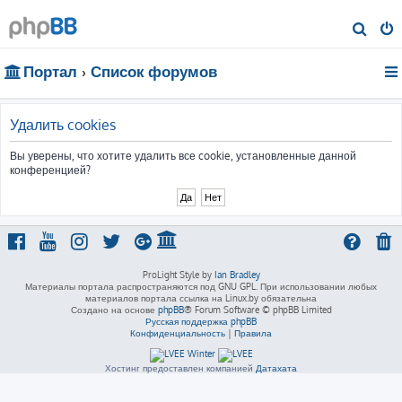
П
о
Портал
Список форумов
и
с
к
Удалить cookies
Вы уверены, что хотите удалить все cookie, установленные данной
конференцией?
ProLight Style by
Ian Bradley
Материалы портала распространяются под GNU GPL. При использовании любых
материалов портала ссылка на Linux.by обязательна
Создано на основе
phpBB
® Forum Software © phpBB Limited
Русская поддержка phpBB
Конфиденциальность
|
Правила
Хостинг предоставлен компанией
Датахата