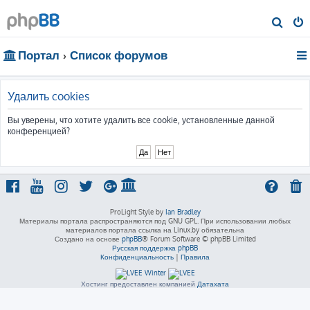
П
о
Портал
Список форумов
и
с
к
Удалить cookies
Вы уверены, что хотите удалить все cookie, установленные данной
конференцией?
ProLight Style by
Ian Bradley
Материалы портала распространяются под GNU GPL. При использовании любых
материалов портала ссылка на Linux.by обязательна
Создано на основе
phpBB
® Forum Software © phpBB Limited
Русская поддержка phpBB
Конфиденциальность
|
Правила
Хостинг предоставлен компанией
Датахата