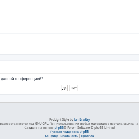
ые данной конференцией?
ProLight Style by
Ian Bradley
распространяются под GNU GPL. При использовании любых материалов портала ссылка на L
Создано на основе
phpBB
® Forum Software © phpBB Limited
Русская поддержка phpBB
Конфиденциальность
|
Правила