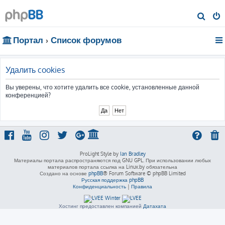
П
о
Портал
Список форумов
и
с
к
Удалить cookies
Вы уверены, что хотите удалить все cookie, установленные данной
конференцией?
ProLight Style by
Ian Bradley
Материалы портала распространяются под GNU GPL. При использовании любых
материалов портала ссылка на Linux.by обязательна
Создано на основе
phpBB
® Forum Software © phpBB Limited
Русская поддержка phpBB
Конфиденциальность
|
Правила
Хостинг предоставлен компанией
Датахата