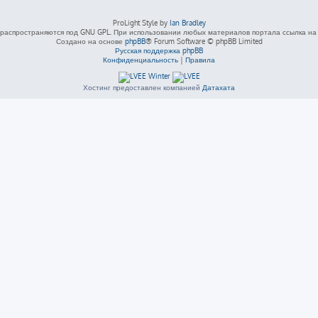
ProLight Style by
Ian Bradley
распространяются под GNU GPL. При использовании любых материалов портала ссылка на L
Создано на основе
phpBB
® Forum Software © phpBB Limited
Русская поддержка phpBB
Конфиденциальность
|
Правила
Хостинг предоставлен компанией
Датахата